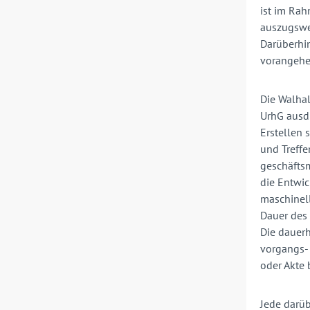
ist im Rah
auszugswei
Darüberhin
vorangehe
Die Walhal
UrhG ausdr
Erstellen
und Treffe
geschäftsm
die Entwic
maschinell
Dauer des 
Die dauerh
vorgangs- 
oder Akte 
Jede darüb