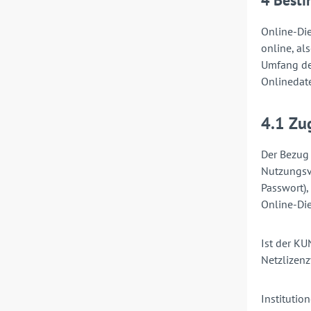
4 Best
Online-Die
online, al
Umfang des
Onlinedat
4.1 Zu
Der Bezug 
Nutzungsv
Passwort),
Online-Di
Ist der KU
Netzlizenz
Institutio