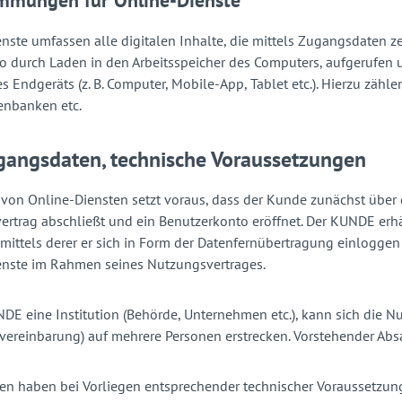
immungen für Online-Dienste
nste umfassen alle digitalen Inhalte, die mittels Zugangsdaten z
so durch Laden in den Arbeitsspeicher des Computers, aufgerufe
 Endgeräts (z. B. Computer, Mobile-App, Tablet etc.). Hierzu zäh
enbanken etc.
gangsdaten, technische Voraussetzungen
von Online-Diensten setzt voraus, dass der Kunde zunächst über 
ertrag abschließt und ein Benutzerkonto eröffnet. Der KUNDE erh
 mittels derer er sich in Form der Datenfernübertragung einlogge
enste im Rahmen seines Nutzungsvertrages.
NDE eine Institution (Behörde, Unternehmen etc.), kann sich die 
vereinbarung) auf mehrere Personen erstrecken. Vorstehender Absa
nen haben bei Vorliegen entsprechender technischer Voraussetzunge