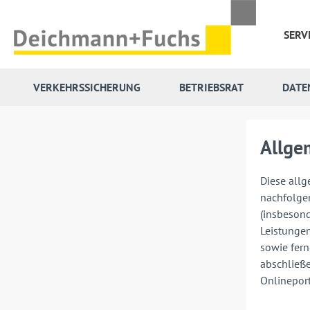
 Hauptinhalt springen
Zur Suche springen
Zur Hauptnavigation springen
SERV
VERKEHRSSICHERUNG
BETRIEBSRAT
DATE
Allge
Diese allg
nachfolge
(insbesond
Leistungen
sowie fern
abschließe
Onlineport