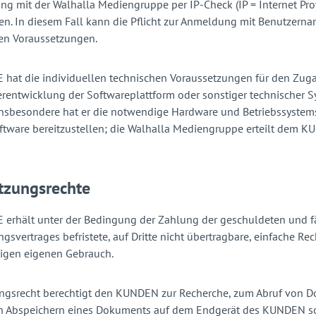
ng mit der Walhalla Mediengruppe per IP-Check (IP = Internet Pr
en. In diesem Fall kann die Pflicht zur Anmeldung mit Benutzerna
ten Voraussetzungen.
 hat die individuellen technischen Voraussetzungen für den Zug
terentwicklung der Softwareplattform oder sonstiger technische
insbesondere hat er die notwendige Hardware und Betriebssystems
tware bereitzustellen; die Walhalla Mediengruppe erteilt dem K
tzungsrechte
erhält unter der Bedingung der Zahlung der geschuldeten und fäl
gsvertrages befristete, auf Dritte nicht übertragbare, einfache R
tigen eigenen Gebrauch.
ngsrecht berechtigt den KUNDEN zur Recherche, zum Abruf von D
n Abspeichern eines Dokuments auf dem Endgerät des KUNDEN s