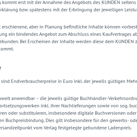
ag kommt erst mit der Annahme des Angebots des KUNDEN seitens 
lärung bzw. spätestens mit der Erbringung der jeweiligen Leist
 erschienene, aber in Planung befindliche Inhalte können vorbes
ung ein bindendes Angebot zum Abschluss eines Kaufvertrages ab
gebunden. Bei Erscheinen der Inhalte werden diese dem KUNDEN zu
kommt.
e
e sind Endverbraucherpreise in Euro inkl. der jeweils gültigen Meh
soweit anwendbar – die jeweils gültige Buchhändler-Verkehrsord
ortsetzungswerken inkl. ihrer Nachlieferungen sowie von sog. bu
ren oder substituieren, insbesondere digitale Buchversionen oder
en Buchpreisbindung. Dies gilt insbesondere für den gewerbs- od
ersandzeitpunkt vom Verlag festgelegte gebundene Ladenpreis.