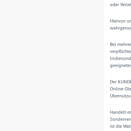
oder Verle
Hiervon un
wahrgeno
Bei mehrer
verpflicht
Insbesonde
geeignete
Der KUNDE 
Online-Die
Übernutzu
Handelt es
Sonderver
ist die Wa