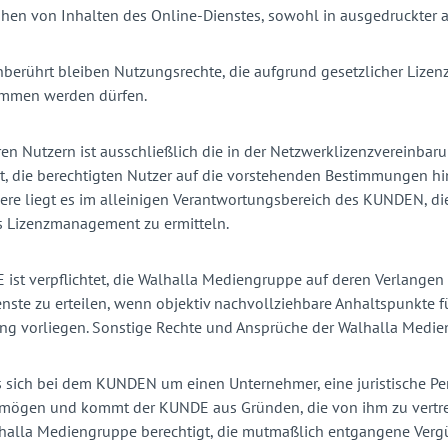
ihen von Inhalten des Online-Dienstes, sowohl in ausgedruckter al
berührt bleiben Nutzungsrechte, die aufgrund gesetzlicher Lizen
mmen werden dürfen.
en Nutzern ist ausschließlich die in der Netzwerklizenzvereinbar
et, die berechtigten Nutzer auf die vorstehenden Bestimmungen h
re liegt es im alleinigen Verantwortungsbereich des KUNDEN, di
s Lizenzmanagement zu ermitteln.
ist verpflichtet, die Walhalla Mediengruppe auf deren Verlangen 
nste zu erteilen, wenn objektiv nachvollziehbare Anhaltspunkte f
ng vorliegen. Sonstige Rechte und Ansprüche der Walhalla Medien
 sich bei dem KUNDEN um einen Unternehmer, eine juristische Pers
mögen und kommt der KUNDE aus Gründen, die von ihm zu vertreten
lhalla Mediengruppe berechtigt, die mutmaßlich entgangene Verg