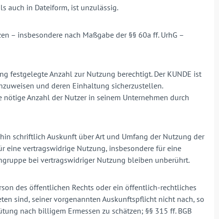
s auch in Dateiform, ist unzulässig.
zen – insbesondere nach Maßgabe der §§ 60a ff. UrhG –
ung festgelegte Anzahl zur Nutzung berechtigt. Der KUNDE ist
inzuweisen und deren Einhaltung sicherzustellen.
e nötige Anzahl der Nutzer in seinem Unternehmen durch
hin schriftlich Auskunft über Art und Umfang der Nutzung der
ür eine vertragswidrige Nutzung, insbesondere für eine
gruppe bei vertragswidriger Nutzung bleiben unberührt.
on des öffentlichen Rechts oder ein öffentlich-rechtliches
 sind, seiner vorgenannten Auskunftspflicht nicht nach, so
ütung nach billigem Ermessen zu schätzen; §§ 315 ff. BGB