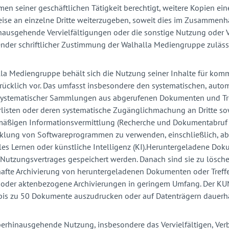
men seiner geschäftlichen Tätigkeit berechtigt, weitere Kopien ei
se an einzelne Dritte weiterzugeben, soweit dies im Zusammenha
ausgehende Vervielfältigungen oder die sonstige Nutzung oder V
nder schriftlicher Zustimmung der Walhalla Mediengruppe zuläss
la Mediengruppe behält sich die Nutzung seiner Inhalte für kom
ücklich vor. Das umfasst insbesondere den systematischen, autom
 systematischer Sammlungen aus abgerufenen Dokumenten und Tre
rlisten oder deren systematische Zugänglichmachung an Dritte s
äßigen Informationsvermittlung (Recherche und Dokumentabruf im A
klung von Softwareprogrammen zu verwenden, einschließlich, aber
es Lernen oder künstliche Intelligenz (KI).Heruntergeladene Doku
Nutzungsvertrages gespeichert werden. Danach sind sie zu lösche
afte Archivierung von heruntergeladenen Dokumenten oder Trefferl
oder aktenbezogene Archivierungen in geringem Umfang. Der KUND
bis zu 50 Dokumente auszudrucken oder auf Datenträgern dauerha
erhinausgehende Nutzung, insbesondere das Vervielfältigen, Verb