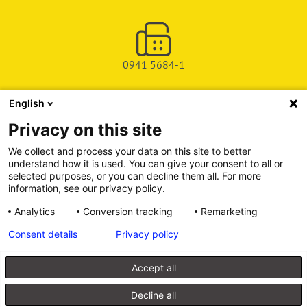
0941 5684-1
English
SHOP
Privacy on this site
SERVICE & SUPPORT
We collect and process your data on this site to better
understand how it is used. You can give your consent to all or
DEICHMAN-FUCHS VERLAG
selected purposes, or you can decline them all. For more
information, see our privacy policy.
INFORMATIONSPORTAL
Analytics
Conversion tracking
Remarketing
Consent details
Privacy policy
Alle Preise inkl. gesetzl. Mehrwertsteuer zzgl. Versandkosten, wenn
nicht anders angegeben.
Accept all
© 2026 Walhalla u. Praetoria Verlag GmbH & Co. KG
Decline all