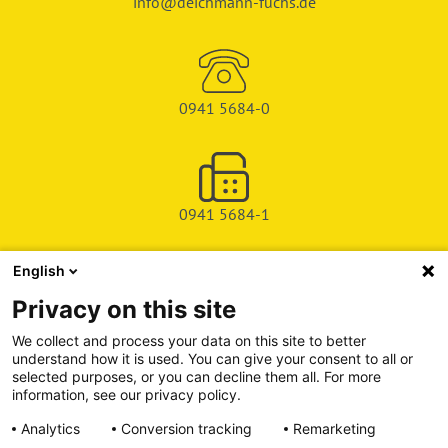
info@deichmann-fuchs.de
0941 5684-0
0941 5684-1
English
SHOP
Privacy on this site
SERVICE & SUPPORT
We collect and process your data on this site to better
understand how it is used. You can give your consent to all or
DEICHMAN-FUCHS VERLAG
selected purposes, or you can decline them all. For more
information, see our privacy policy.
INFORMATIONSPORTAL
Analytics
Conversion tracking
Remarketing