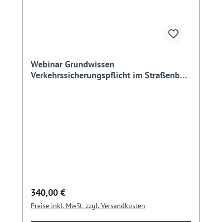
Webinar Grundwissen
Verkehrssicherungspflicht im Straßenbau
und -verkehr
Regulärer Preis:
340,00 €
Preise inkl. MwSt. zzgl. Versandkosten