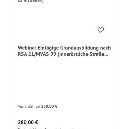
Webinar Eintägige Grundausbildung nach
RSA 21/MVAS 99 (innerörtliche Straßen,
Landstraßen)
Varianten ab
230,00 €
Regulärer Preis:
280,00 €