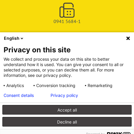
0941 5684-1
English
SHOP
Privacy on this site
SERVICE & SUPPORT
We collect and process your data on this site to better
understand how it is used. You can give your consent to all or
DEICHMAN-FUCHS VERLAG
selected purposes, or you can decline them all. For more
information, see our privacy policy.
INFORMATIONSPORTAL
Analytics
Conversion tracking
Remarketing
Consent details
Privacy policy
Alle Preise inkl. gesetzl. Mehrwertsteuer zzgl. Versandkosten, wenn
nicht anders angegeben.
Accept all
© 2026 Walhalla u. Praetoria Verlag GmbH & Co. KG
Decline all