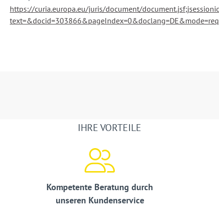
https://curia.europa.eu/juris/document/document.jsf;jse
text=&docid=303866&pageIndex=0&doclang=DE&mode=req&
IHRE VORTEILE
Kompetente Beratung durch
unseren Kundenservice