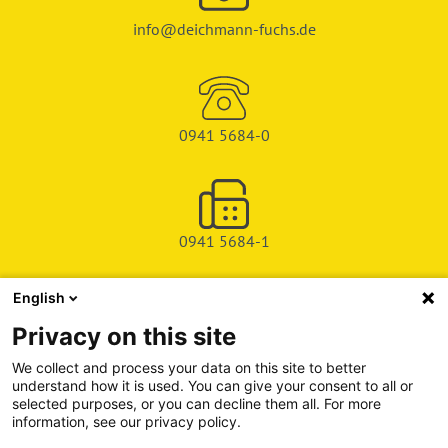
info@deichmann-fuchs.de
0941 5684-0
0941 5684-1
English
SHOP
Privacy on this site
SERVICE & SUPPORT
We collect and process your data on this site to better
understand how it is used. You can give your consent to all or
DEICHMAN-FUCHS VERLAG
selected purposes, or you can decline them all. For more
information, see our privacy policy.
INFORMATIONSPORTAL