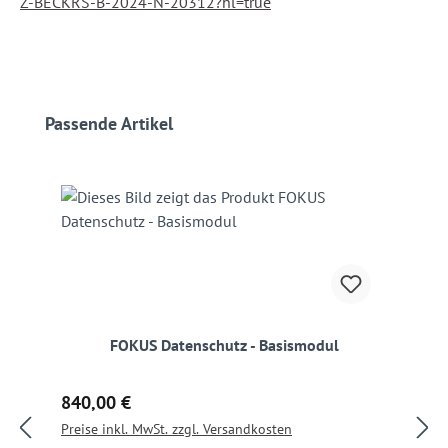
Z-BECKRS-B-2024-N-20312?hl=true
Produktgalerie überspringen
Passende Artikel
FOKUS Datenschutz - Basismodul
Regulärer Preis:
840,00 €
Preise inkl. MwSt. zzgl. Versandkosten