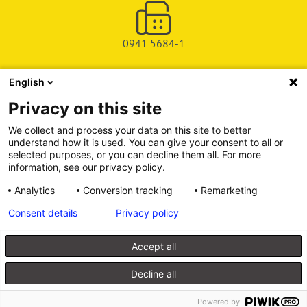
0941 5684-1
English
SHOP
Privacy on this site
SERVICE & SUPPORT
We collect and process your data on this site to better
understand how it is used. You can give your consent to all or
DEICHMAN-FUCHS VERLAG
selected purposes, or you can decline them all. For more
information, see our privacy policy.
INFORMATIONSPORTAL
Analytics
Conversion tracking
Remarketing
Consent details
Privacy policy
Alle Preise inkl. gesetzl. Mehrwertsteuer zzgl. Versandkosten, wenn
nicht anders angegeben.
Accept all
© 2026 Walhalla u. Praetoria Verlag GmbH & Co. KG
Decline all
Powered by