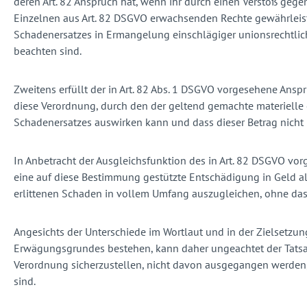
deren Art. 82 Anspruch hat, wenn ihr durch einen Verstoß geg
Einzelnen aus Art. 82 DSGVO erwachsenden Rechte gewährleist
Schadenersatzes in Ermangelung einschlägiger unionsrechtliche
beachten sind.
Zweitens erfüllt der in Art. 82 Abs. 1 DSGVO vorgesehene Ansp
diese Verordnung, durch den der geltend gemachte materielle
Schadenersatzes auswirken kann und dass dieser Betrag nicht 
In Anbetracht der Ausgleichsfunktion des in Art. 82 DSGVO v
eine auf diese Bestimmung gestützte Entschädigung in Geld a
erlittenen Schaden in vollem Umfang auszugleichen, ohne das
Angesichts der Unterschiede im Wortlaut und in der Zielsetzun
Erwägungsgrundes bestehen, kann daher ungeachtet der Tatsa
Verordnung sicherzustellen, nicht davon ausgegangen werden
sind.