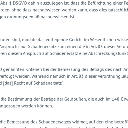
 82 Abs. 1 DSGVO dahin auszulegen ist, dass die Befürchtung einer
den, ohne dass nachgewiesen werden kann, dass dies tatsächlich
olgen ordnungsgemäß nachgewiesen ist.
prüfen sind, möchte das vorlegende Gericht im Wesentlichen wissen
spruchs auf Schadenersatz zum einen die in Art. 83 dieser Veror
n diesem Anspruch auf Schadenersatz eine Abschreckungsfunkti
O genannten Kriterien bei der Bemessung des Betrags des nach Art
verfolgt werden. Während nämlich in Art. 83 dieser Verordnung 
nd [das] Recht auf Schadenersatz“.
für die Bestimmung der Beträge der Geldbußen, die auch im 148. 
rangezogen werden können.
die Bemessung des Schadenersatzes widmet, auf den eine betroffe