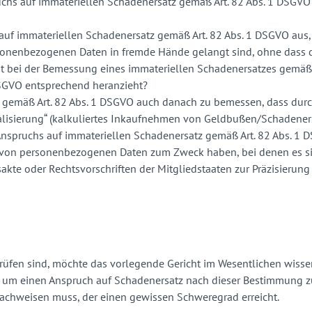
chs auf immateriellen Schadenersatz gemäß Art. 82 Abs. 1 DSGVO 
uf immateriellen Schadenersatz gemäß Art. 82 Abs. 1 DSGVO aus, 
nenbezogenen Daten in fremde Hände gelangt sind, ohne dass die
ht bei der Bemessung eines immateriellen Schadenersatzes gemäß A
DSGVO entsprechend heranzieht?
s gemäß Art. 82 Abs. 1 DSGVO auch danach zu bemessen, dass dur
alisierung“ (kalkuliertes Inkaufnehmen von Geldbußen/Schadene
Anspruchs auf immateriellen Schadenersatz gemäß Art. 82 Abs. 1 
utz von personenbezogenen Daten zum Zweck haben, bei denen es 
sakte oder Rechtsvorschriften der Mitgliedstaaten zur Präzisier
rüfen sind, möchte das vorlegende Gericht im Wesentlichen wissen
 um einen Anspruch auf Schadenersatz nach dieser Bestimmung zu
nachweisen muss, der einen gewissen Schweregrad erreicht.