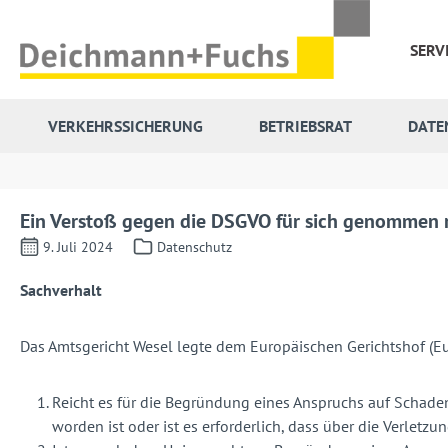
 Hauptinhalt springen
Zur Suche springen
Zur Hauptnavigation springen
SERV
VERKEHRSSICHERUNG
BETRIEBSRAT
DATE
Ein Verstoß gegen die DSGVO für sich genommen r
9. Juli 2024
Datenschutz
Sachverhalt
Das Amtsgericht Wesel legte dem Europäischen Gerichtshof (E
Reicht es für die Begründung eines Anspruchs auf Schade
worden ist oder ist es erforderlich, dass über die Verlet