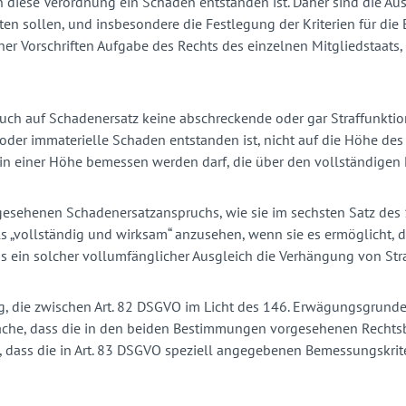
en diese Verordnung ein Schaden entstanden ist. Daher sind die A
en sollen, und insbesondere die Festlegung der Kriterien für d
r Vorschriften Aufgabe des Rechts des einzelnen Mitgliedstaats, 
ruch auf Schadenersatz keine abschreckende oder gar Straffunktio
 oder immaterielle Schaden entstanden ist, nicht auf die Höhe d
in einer Höhe bemessen werden darf, die über den vollständigen 
orgesehenen Schadenersatzanspruchs, wie sie im sechsten Satz d
ls „vollständig und wirksam“ anzusehen, wenn sie es ermöglicht,
s ein solcher vollumfänglicher Ausgleich die Verhängung von Str
g, die zwischen Art. 82 DSGVO im Licht des 146. Erwägungsgrundes
che, dass die in den beiden Bestimmungen vorgesehenen Rechtsb
, dass die in Art. 83 DSGVO speziell angegebenen Bemessungskr