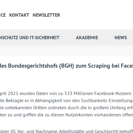
ICE
KONTAKT
NEWSLETTER
NSCHUTZ UND IT-SICHERHEIT
AKADEMIE
NEWS
des Bundesgerichtshofs (BGH) zum Scraping bei Fac
April 2021 wurden Daten von ca. 533 Millionen Facebook-Nutzern a
die Beklagte es in Abhängigkeit von den Suchbarkeits-Einstellun
ie unbekannten Dritten ordneten durch die in großem Umfang erfo
 zu und griffen die zu diesen Nutzerkonten vorhandenen öffentl
tzer-ID, Vor- und Nachname, Arbeitsstätte und Geschlecht) betrof