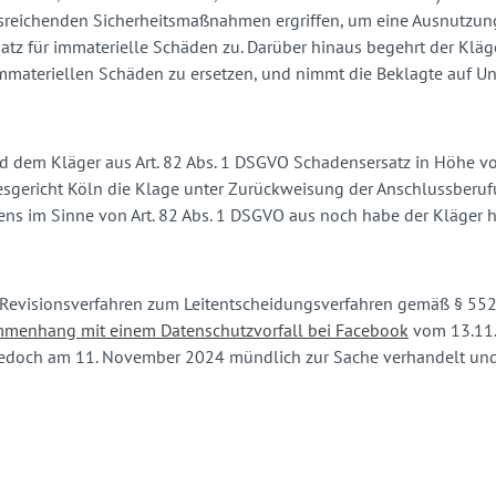
usreichenden Sicherheitsmaßnahmen ergriffen, um eine Ausnutzun
atz für immaterielle Schäden zu. Darüber hinaus begehrt der Kläger
ateriellen Schäden zu ersetzen, und nimmt die Beklagte auf Un
nd dem Kläger aus Art. 82 Abs. 1 DSGVO Schadensersatz in Höhe v
esgericht Köln die Klage unter Zurückweisung der Anschlussberuf
s im Sinne von Art. 82 Abs. 1 DSGVO aus noch habe der Kläger hi
 Revisionsverfahren zum Leitentscheidungsverfahren gemäß § 552b
ammenhang mit einem Datenschutzvorfall bei Facebook
vom 13.11.
f jedoch am 11. November 2024 mündlich zur Sache verhandelt und