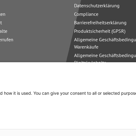
Datenschutzerklärung
ten
Compliance
t
Barrierefreiheitserklärung
alte
Produktsicherheit (GPSR)
errufen
Allgemeine Geschäftsbedingu
Warenkäufe
Allgemeine Geschäftsbedingu
Digitale Inhalte
Allgemeine Geschäftsbedingu
Schulungen
d how it is used. You can give your consent to all or selected purpos
cht anders angegeben.