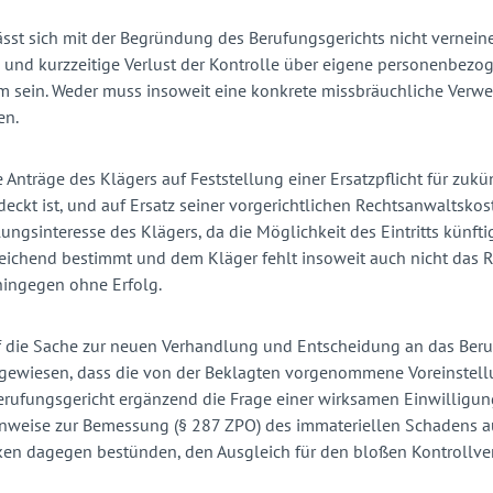
sst sich mit der Begründung des Berufungsgerichts nicht verneine
d kurzzeitige Verlust der Kontrolle über eigene personenbezoge
 sein. Weder muss insoweit eine konkrete missbräuchliche Verwen
en.
e Anträge des Klägers auf Feststellung einer Ersatzpflicht für zu
deckt ist, und auf Ersatz seiner vorgerichtlichen Rechtsanwaltsk
ungsinteresse des Klägers, da die Möglichkeit des Eintritts künf
reichend bestimmt und dem Kläger fehlt insoweit auch nicht das R
hingegen ohne Erfolg.
 die Sache zur neuen Verhandlung und Entscheidung an das Beruf
gewiesen, dass die von der Beklagten vorgenommene Voreinstellun
rufungsgericht ergänzend die Frage einer wirksamen Einwilligung
nweise zur Bemessung (§ 287 ZPO) des immateriellen Schadens aus
ken dagegen bestünden, den Ausgleich für den bloßen Kontrollve