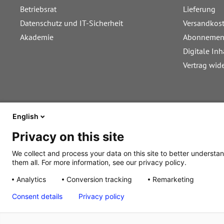
Betriebsrat
Lieferung
Datenschutz und IT-Sicherheit
Versandkos
Akademie
Abonnemen
Digitale Inh
Vertrag wid
English
Privacy on this site
We collect and process your data on this site to better understan
them all. For more information, see our privacy policy.
Analytics
Conversion tracking
Remarketing
Alle Preise inkl. gesetzl. Mehrwertsteuer zzgl. Versandkosten, wenn ni
Consent details
Privacy policy
© 2026 Walhalla u. Praetoria Verlag GmbH & Co. KG