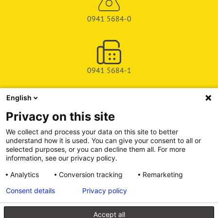
0941 5684-0
0941 5684-1
English
SHOP
Privacy on this site
SERVICE & SUPPORT
We collect and process your data on this site to better
understand how it is used. You can give your consent to all or
DEICHMAN-FUCHS VERLAG
selected purposes, or you can decline them all. For more
information, see our privacy policy.
INFORMATIONSPORTAL
Analytics
Conversion tracking
Remarketing
Consent details
Privacy policy
Alle Preise inkl. gesetzl. Mehrwertsteuer zzgl. Versandkosten, wenn
nicht anders angegeben.
Accept all