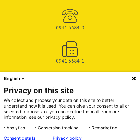
0941 5684-0
0941 5684-1
English
SHOP
Privacy on this site
SERVICE & SUPPORT
We collect and process your data on this site to better
understand how it is used. You can give your consent to all or
DEICHMAN-FUCHS VERLAG
selected purposes, or you can decline them all. For more
information, see our privacy policy.
INFORMATIONSPORTAL
Analytics
Conversion tracking
Remarketing
Consent details
Privacy policy