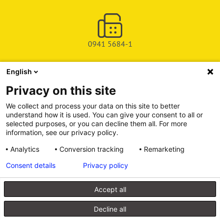
0941 5684-1
English
SHOP
Privacy on this site
SERVICE & SUPPORT
We collect and process your data on this site to better
understand how it is used. You can give your consent to all or
DEICHMAN-FUCHS VERLAG
selected purposes, or you can decline them all. For more
information, see our privacy policy.
INFORMATIONSPORTAL
Analytics
Conversion tracking
Remarketing
Consent details
Privacy policy
Alle Preise inkl. gesetzl. Mehrwertsteuer zzgl. Versandkosten, wenn
nicht anders angegeben.
Accept all
© 2026 Walhalla u. Praetoria Verlag GmbH & Co. KG
Decline all