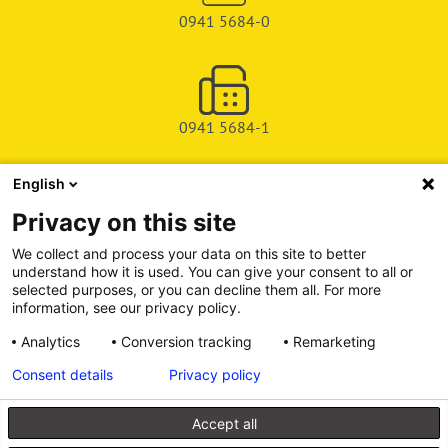
0941 5684-0
0941 5684-1
English
SHOP
Privacy on this site
SERVICE & SUPPORT
We collect and process your data on this site to better
understand how it is used. You can give your consent to all or
DEICHMAN-FUCHS VERLAG
selected purposes, or you can decline them all. For more
information, see our privacy policy.
INFORMATIONSPORTAL
Analytics
Conversion tracking
Remarketing
Consent details
Privacy policy
Alle Preise inkl. gesetzl. Mehrwertsteuer zzgl. Versandkosten, wenn
nicht anders angegeben.
Accept all
© 2026 Walhalla u. Praetoria Verlag GmbH & Co. KG