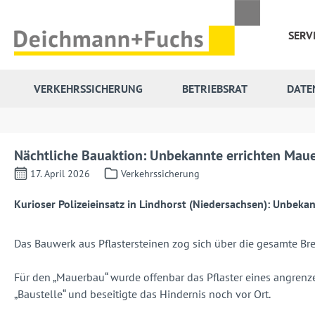
 Hauptinhalt springen
Zur Suche springen
Zur Hauptnavigation springen
SERV
VERKEHRSSICHERUNG
BETRIEBSRAT
DATE
Nächtliche Bauaktion: Unbekannte errichten Mau
17. April 2026
Verkehrssicherung
Kurioser Polizeieinsatz in Lindhorst (Niedersachsen): Unbeka
Das Bauwerk aus Pflastersteinen zog sich über die gesamte Bre
Für den „Mauerbau“ wurde offenbar das Pflaster eines angren
„Baustelle“ und beseitigte das Hindernis noch vor Ort.