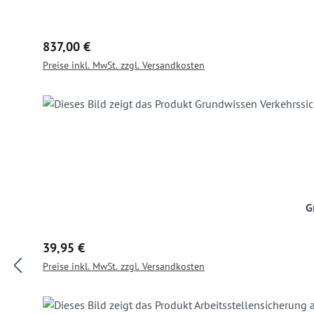
Regulärer Preis:
837,00 €
Preise inkl. MwSt. zzgl. Versandkosten
G
Regulärer Preis:
39,95 €
Preise inkl. MwSt. zzgl. Versandkosten