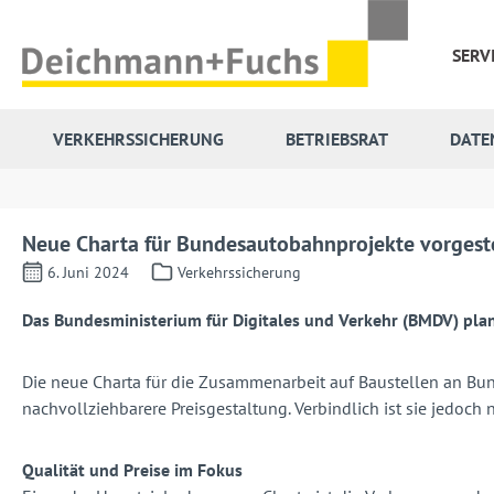
 Hauptinhalt springen
Zur Suche springen
Zur Hauptnavigation springen
SERV
VERKEHRSSICHERUNG
BETRIEBSRAT
DATE
Neue Charta für Bundesautobahnprojekte vorgeste
6. Juni 2024
Verkehrssicherung
Das Bundesministerium für Digitales und Verkehr (BMDV) pla
Die neue Charta für die Zusammenarbeit auf Baustellen an Bu
nachvollziehbarere Preisgestaltung. Verbindlich ist sie jedoch n
Qualität und Preise im Fokus