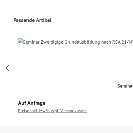
Produktgalerie überspringen
Passende Artikel
Semina
Regulärer Preis:
Auf Anfrage
Preise inkl. MwSt. zzgl. Versandkosten