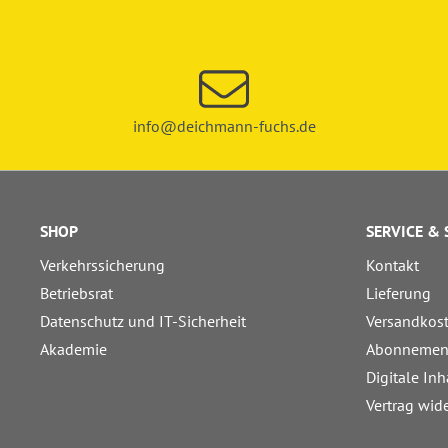
info@deichmann-fuchs.de
SHOP
SERVICE &
Verkehrssicherung
Kontakt
Betriebsrat
Lieferung
Datenschutz und IT-Sicherheit
Versandkos
Akademie
Abonnemen
Digitale Inh
Vertrag wid