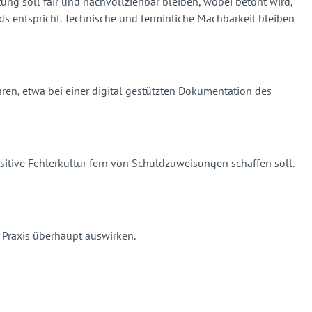
ung soll fair und nachvollziehbar bleiben, wobei betont wird,
ds entspricht. Technische und terminliche Machbarkeit bleiben
ühren, etwa bei einer digital gestützten Dokumentation des
sitive Fehlerkultur fern von Schuldzuweisungen schaffen soll.
r Praxis überhaupt auswirken.