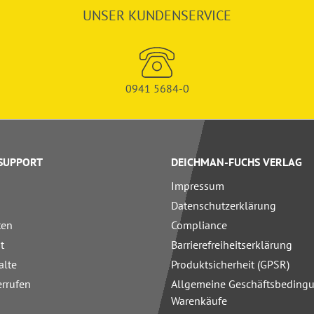
UNSER KUNDENSERVICE
0941 5684-0
 SUPPORT
DEICHMAN-FUCHS VERLAG
Impressum
Datenschutzerklärung
ten
Compliance
t
Barrierefreiheitserklärung
alte
Produktsicherheit (GPSR)
errufen
Allgemeine Geschäftsbedingu
Warenkäufe