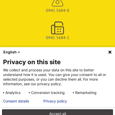
0941 5684-0
0941 5684-1
English
SHOP
Privacy on this site
SERVICE & SUPPORT
We collect and process your data on this site to better
understand how it is used. You can give your consent to all or
DEICHMAN-FUCHS VERLAG
selected purposes, or you can decline them all. For more
information, see our privacy policy.
INFORMATIONSPORTAL
Analytics
Conversion tracking
Remarketing
Consent details
Privacy policy
Alle Preise inkl. gesetzl. Mehrwertsteuer zzgl. Versandkosten, wenn
nicht anders angegeben.
Accept all