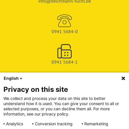
info@deichmann-fuchs.de
0941 5684-0
0941 5684-1
English
SHOP
Privacy on this site
SERVICE & SUPPORT
We collect and process your data on this site to better
understand how it is used. You can give your consent to all or
DEICHMAN-FUCHS VERLAG
selected purposes, or you can decline them all. For more
information, see our privacy policy.
INFORMATIONSPORTAL
Analytics
Conversion tracking
Remarketing