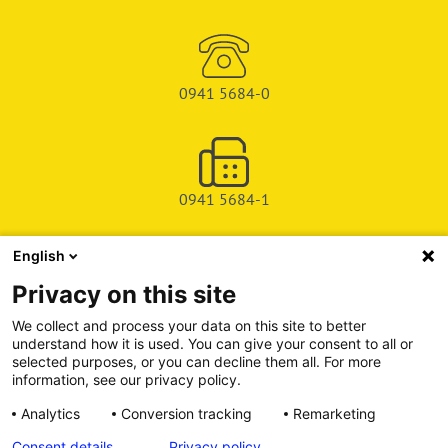
0941 5684-0
0941 5684-1
English
SHOP
Privacy on this site
SERVICE & SUPPORT
We collect and process your data on this site to better
understand how it is used. You can give your consent to all or
DEICHMAN-FUCHS VERLAG
selected purposes, or you can decline them all. For more
information, see our privacy policy.
INFORMATIONSPORTAL
Analytics
Conversion tracking
Remarketing
Consent details
Privacy policy