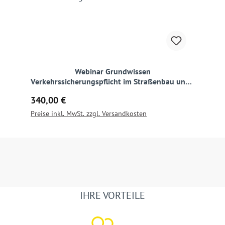
Webinar Grundwissen
Verkehrssicherungspflicht im Straßenbau und -
verkehr
Regulärer Preis:
340,00 €
Preise inkl. MwSt. zzgl. Versandkosten
IHRE VORTEILE