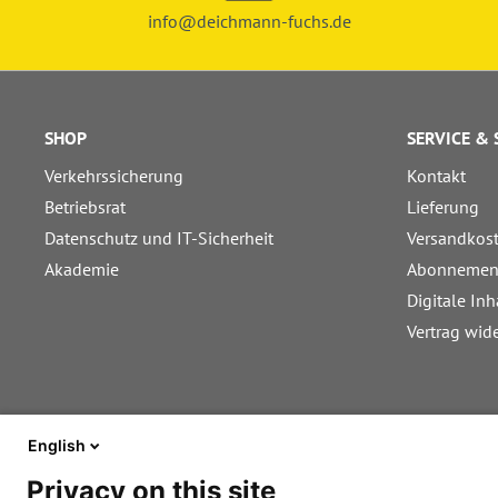
info@deichmann-fuchs.de
SHOP
SERVICE &
Verkehrssicherung
Kontakt
Betriebsrat
Lieferung
Datenschutz und IT-Sicherheit
Versandkos
Akademie
Abonnemen
Digitale Inh
Vertrag wid
English
Privacy on this site