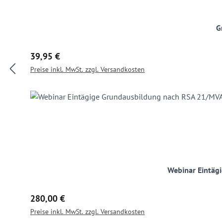
G
Regulärer Preis:
39,95 €
Preise inkl. MwSt. zzgl. Versandkosten
Webinar Eintäg
Regulärer Preis:
280,00 €
Preise inkl. MwSt. zzgl. Versandkosten