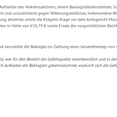
steller des Verkehrszeichens, einem Baulogistikdienstleister, S
rt und unzureichend gegen Witterungseinflüsse, insbesondere Win
ierung ablehnte, erhob die Klägerin Klage vor dem Amtsgericht M
sten in Höhe von 650,79 € sowie Ersatz der vorgerichtlichen Rech
 verurteilte die Beklagte zur Zahlung eines Gesamtbetrags von 4
et ist, wer für den Bereich der Gefahrquelle verantwortlich und in
durch Aufkleber der Beklagten gekennzeichnet, wodurch sich die G