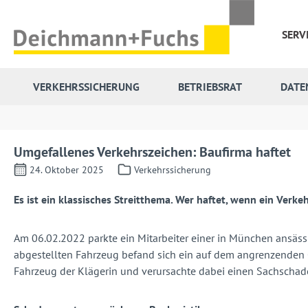
 Hauptinhalt springen
Zur Suche springen
Zur Hauptnavigation springen
SERV
VERKEHRSSICHERUNG
BETRIEBSRAT
DATE
Umgefallenes Verkehrszeichen: Baufirma haftet
24. Oktober 2025
Verkehrssicherung
Es ist ein klassisches Streitthema. Wer haftet, wenn ein Ver
Am 06.02.2022 parkte ein Mitarbeiter einer in München ansäs
abgestellten Fahrzeug befand sich ein auf dem angrenzenden G
Fahrzeug der Klägerin und verursachte dabei einen Sachschad