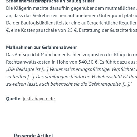
Schadenersatzansprüche an Baulogistiker
Die Klägerin machte daraufhin gegenüber dem mutmaßlichen Auf
an, dass das Verkehrszeichen auf unebenem Untergrund platzie
Da der Baulogistikdienstleister eine außergerichtliche Regul
€, eine Kostenpauschale von 25 €, Erstattung der Gutachterko
Maßnahmen zur Gefahrenabwehr
Das Amtsgericht München entschied zugunsten der Klägerin und
Rechtsanwaltskosten in Höhe von 540,50 €. Es führt dazu aus:
„Die Beklagte ist […] Verkehrssicherungspflichtige. Verpflicht
zu treffen […]. Das streitgegenständliche Verkehrsschild ist 
zuweisen lässt, auch beherrscht sie die Gefahrenquelle. […]."
Quelle
:
justiz.bayern.de
Produktgalerie überspringen
Passende Artikel