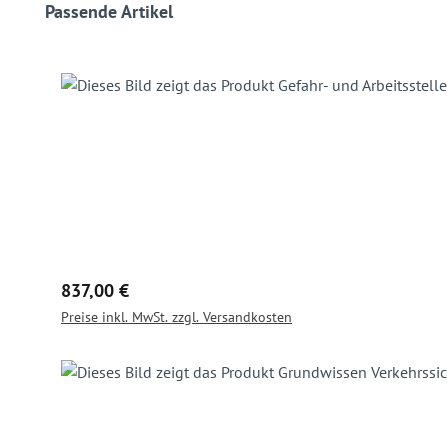
Produktgalerie überspringen
Passende Artikel
Regulärer Preis:
837,00 €
Preise inkl. MwSt. zzgl. Versandkosten