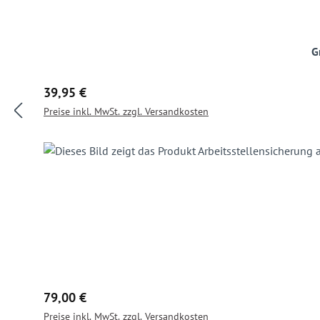
G
Regulärer Preis:
39,95 €
Preise inkl. MwSt. zzgl. Versandkosten
Regulärer Preis:
79,00 €
Preise inkl. MwSt. zzgl. Versandkosten