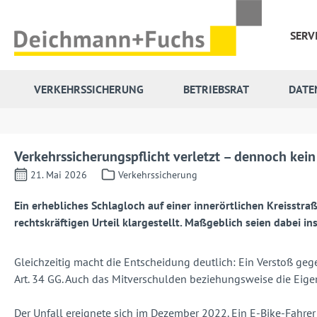
 Hauptinhalt springen
Zur Suche springen
Zur Hauptnavigation springen
SERV
VERKEHRSSICHERUNG
BETRIEBSRAT
DATE
Verkehrssicherungspflicht verletzt – dennoch kein
21. Mai 2026
Verkehrssicherung
Ein erhebliches Schlagloch auf einer innerörtlichen Kreisstra
rechtskräftigen Urteil klargestellt. Maßgeblich seien dabei 
Gleichzeitig macht die Entscheidung deutlich: Ein Verstoß ge
Art. 34 GG. Auch das Mitverschulden beziehungsweise die Eige
Der Unfall ereignete sich im Dezember 2022. Ein E-Bike-Fahrer w