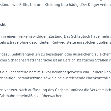
nde wie Brille, Uhr und Kleidung beschädigt. Der Kläger verlan
icht
n in einem verkehrswidrigen Zustand. Das Schlagloch habe mehr a
kehrsstraße ohne gesonderten Radweg stelle ein solcher Straßens
r dazu, Gefahrenquellen zu beseitigen oder ausreichend zu sichern
her Schadensersatzansprüche ist im Bereich staatlicher Straßen r
e Schadstelle bereits zuvor bekannt gewesen war. Frühere Repara
nachhaltige Instandsetzung sowie eine ausreichende Nachkontrolle
n verletzt. Nach Auffassung des Gerichts umfasst die Verkehrssich
r Fahrbahn regelmäßig zu überwachen.