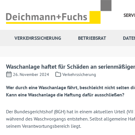
 Hauptinhalt springen
Zur Suche springen
Zur Hauptnavigation springen
SERV
VERKEHRSSICHERUNG
BETRIEBSRAT
DATE
Waschanlage haftet für Schäden an serienmäßige
26. November 2024
Verkehrssicherung
Wer durch eine Waschanlage fährt, beschleicht nicht selten d
Kann eine Waschanlage die Haftung dafür ausschließen?
Der Bundesgerichtshof (BGH) hat in einem aktuellen Urteil (VI
während des Waschvorgangs entstehen. Selbst allgemeine Haft
seinem Verantwortungsbereich liegt.