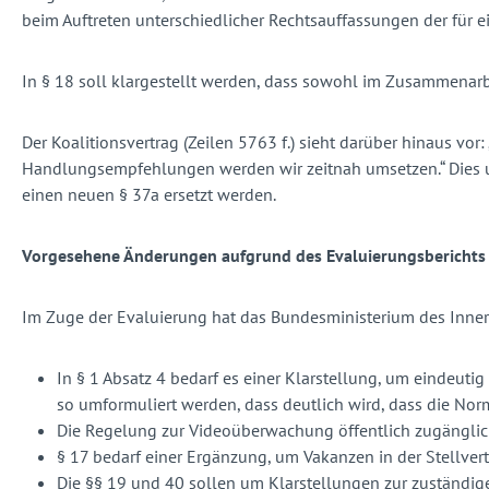
beim Auftreten unterschiedlicher Rechtsauffassungen der für
In § 18 soll klargestellt werden, dass sowohl im Zusammenarbe
Der Koalitionsvertrag (Zeilen 5763 f.) sieht darüber hinaus v
Handlungsempfehlungen werden wir zeitnah umsetzen.“ Dies un
einen neuen § 37a ersetzt werden.
Vorgesehene Änderungen aufgrund des Evaluierungsberichts
Im Zuge der Evaluierung hat das Bundesministerium des Inne
In § 1 Absatz 4 bedarf es einer Klarstellung, um eindeut
so umformuliert werden, dass deutlich wird, dass die Norm 
Die Regelung zur Videoüberwachung öffentlich zugängliche
§ 17 bedarf einer Ergänzung, um Vakanzen in der Stellve
Die §§ 19 und 40 sollen um Klarstellungen zur zuständi