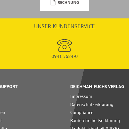
UNSER KUNDENSERVICE
0941 5684-0
 SUPPORT
DEICHMAN-FUCHS VERLAG
Impressum
Datenschutzerklärung
ten
Compliance
t
Barrierefreiheitserklärung
alte
Produktsicherheit (GPSR)