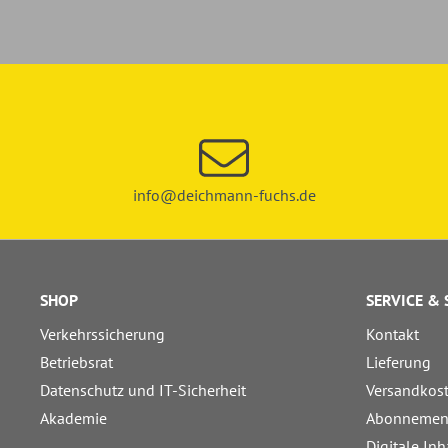
info@deichmann-fuchs.de
SHOP
SERVICE &
Verkehrssicherung
Kontakt
Betriebsrat
Lieferung
Datenschutz und IT-Sicherheit
Versandkos
Akademie
Abonnemen
Digitale Inh