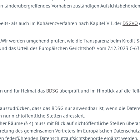
 ein länderübergreifendes Vorhaben zuständigen Aufsichtsbehörde
its- als auch im Kohärenzverfahren nach Kapitel VII. der
DSGVO
e
or: „Wir werden umgehend prüfen, wie die Transparenz beim Kredit
d das Urteil des Europäischen Gerichtshofs vom 7.12.2023 C-634/
rn und für Heimat das
BDSG
überprüft und im Hinblick auf die Tei
ig auszudrücken, dass das BDSG nur anwendbar ist, wenn die Daten
nur nichtöffentliche Stellen adressiert.
r Räume (§ 4) muss mit Blick auf nichtöffentliche Stellen überar
rtretung des gemeinsamen Vertreters im Europäischen Datenschut
gen federführenden Datenschutzaufsichtsbehörde ergänzt werden.