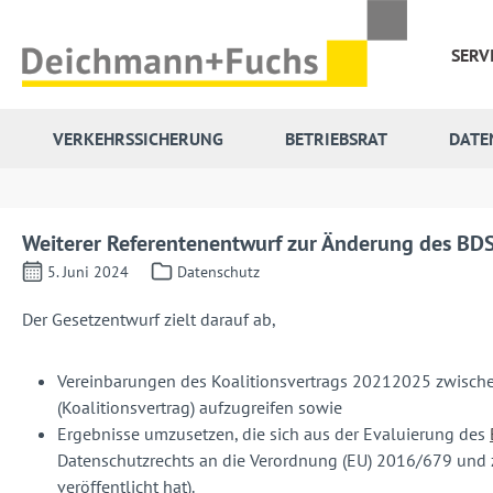
 Hauptinhalt springen
Zur Suche springen
Zur Hauptnavigation springen
SERV
VERKEHRSSICHERUNG
BETRIEBSRAT
DATE
Weiterer Referentenentwurf zur Änderung des BD
5. Juni 2024
Datenschutz
Der Gesetzentwurf zielt darauf ab,
Vereinbarungen des Koalitionsvertrags 20212025 zwisch
(Koalitionsvertrag) aufzugreifen sowie
Ergebnisse umzusetzen, die sich aus der Evaluierung des
Datenschutzrechts an die Verordnung (EU) 2016/679 und 
veröffentlicht hat).