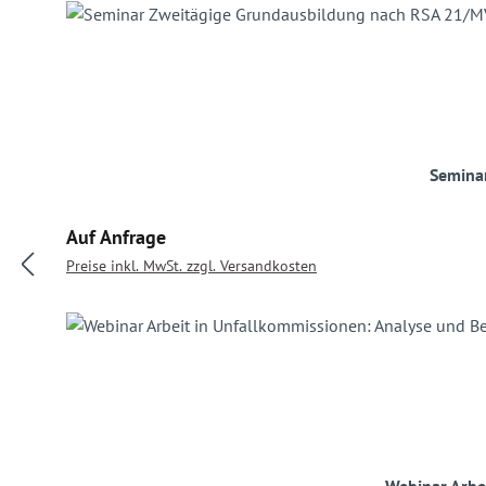
Semina
Regulärer Preis:
Auf Anfrage
Preise inkl. MwSt. zzgl. Versandkosten