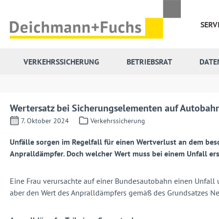
 Hauptinhalt springen
Zur Suche springen
Zur Hauptnavigation springen
SERV
VERKEHRSSICHERUNG
BETRIEBSRAT
DATE
Wertersatz bei Sicherungselementen auf Autobahne
7. Oktober 2024
Verkehrssicherung
Unfälle sorgen im Regelfall für einen Wertverlust an dem bes
Anpralldämpfer. Doch welcher Wert muss bei einem Unfall er
Eine Frau verursachte auf einer Bundesautobahn einen Unfall 
aber den Wert des Anpralldämpfers gemäß des Grundsatzes Neu