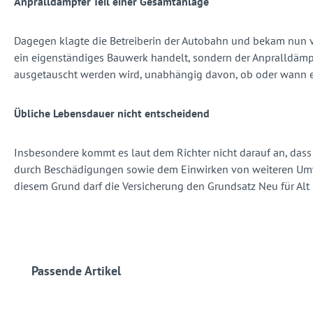
Anpralldämpfer Teil einer Gesamtanlage
Dagegen klagte die Betreiberin der Autobahn und bekam nun v
ein eigenständiges Bauwerk handelt, sondern der Anpralldämpf
ausgetauscht werden wird, unabhängig davon, ob oder wann e
Übliche Lebensdauer nicht entscheidend
Insbesondere kommt es laut dem Richter nicht darauf an, da
durch Beschädigungen sowie dem Einwirken von weiteren Umwel
diesem Grund darf die Versicherung den Grundsatz Neu für Alt
Produktgalerie überspringen
Passende Artikel