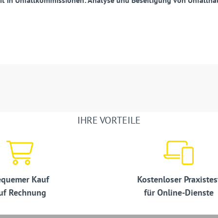
it in Unfallkommissionen: Analyse und Beseitigung von Unfallhä
IHRE VORTEILE
quemer Kauf
Kostenloser Praxistes
uf Rechnung
für Online-Dienste