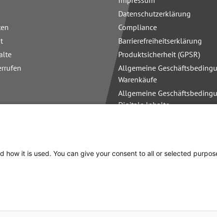
Impressum
Datenschutzerklärung
ten
Compliance
t
Barrierefreiheitserklärung
alte
Produktsicherheit (GPSR)
errufen
Allgemeine Geschäftsbedingu
Warenkäufe
Allgemeine Geschäftsbedingu
Digitale Inhalte
Allgemeine Geschäftsbedingu
Schulungen
d how it is used. You can give your consent to all or selected purpos
cht anders angegeben.