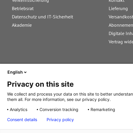
Verkehrssicherung
Kontakt
Betriebsrat
Lieferung
Datenschutz und IT-Sicherheit
Versandkos
Akademie
Abonnemen
Digitale Inh
Vertrag wid
English
Privacy on this site
We collect and process your data on this site to better understan
them all. For more information, see our privacy policy.
Analytics
Conversion tracking
Remarketing
Alle Preise inkl. gesetzl. Mehrwertsteuer zzgl. Versandkosten, wenn ni
Consent details
Privacy policy
© 2026 Walhalla u. Praetoria Verlag GmbH & Co. KG