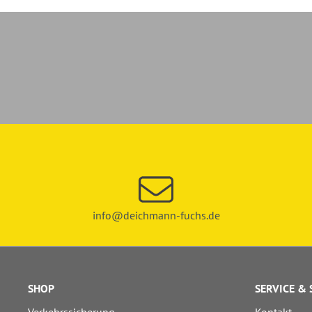
info@deichmann-fuchs.de
SHOP
SERVICE &