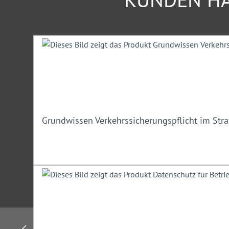
Ihr Nutzen
Produktgalerie überspringen
Sie reduzieren Transportschäden an der Ladung und d
Sie optimieren der Abläufe an der Verladestelle.
Sie verhindern Unfälle und deren Folgekosten.
Sie vermeiden Bußgelder und Regressansprüche.
Teilnehmerkreis
Grundwissen Verkehrssicherungspflicht im Str
Verlader, Fuhrparkverantwortliche und Führungskräfte, die s
Bestimmungen und Möglichkeiten zur Ladungssicherung un
ergebenden Verpflichtungen verschaffen möchten.
Hinweis:
Ein Teilnehmer darf nicht angemeldeten Personen 
ermöglichen.
Unser Experte