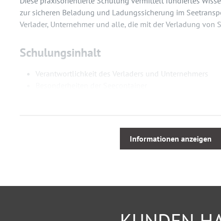
Diese praxisorientierte Schulung vermittelt fundiertes Wiss
zur sicheren Beladung und Ladungssicherung im Seetransport
Verlader, Unternehmer und alle, die mit der Verladung von S
Schulungsinhalt
Verantwortlichkeit des Verladers und Unternehmers
Besonderheiten der Seecontainer
Belastungen im Seetransport
Prüfung eines Seecontainers auf Verladefähigkeit
Arten der Ladungssicherung
Erhöhung der Reibung
Informationen anzeigen
Zurrmittel, Zurrvarianten
Überprüfung und Gestellung der Zurr- und weiteren Hil
Ladungssicherung
Richtige Lastverteilung, Vermeidung von Überladunge
Verladeanweisungen
Praktische Übungen zur Beladung und Ladungssicher
KUNDEN HA
Zusammenfassung und Ausblick