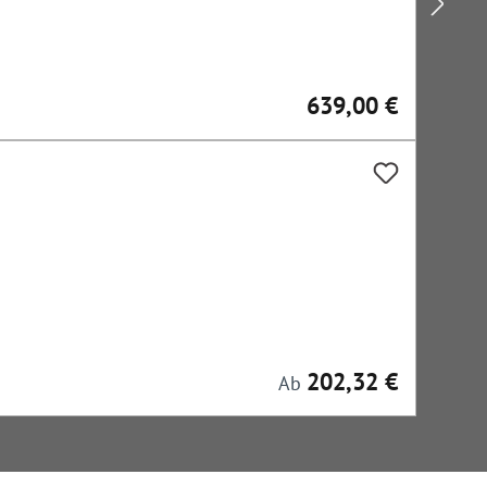
639,00 €
Regulärer Preis:
202,32 €
Regulärer Preis:
Ab