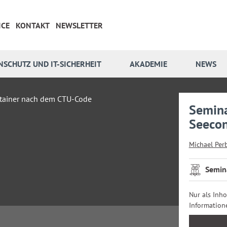
ICE
KONTAKT
NEWSLETTER
NSCHUTZ UND IT-SICHERHEIT
AKADEMIE
NEWS
Semina
Seecon
Michael Per
Semin
Nur als Inh
Information