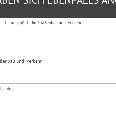
en Fahrzeugen.
aßenbau und -verkehr
ich einen Überblick über die
d die sich daraus
das Mitteilnehmen nicht