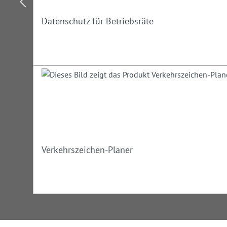
Datenschutz für Betriebsräte
Diplom-Verwaltungswirt
Michael Perbandt
: Zertifizierter S
Ladungssicherung, Schwertransporte und Baustellensicherun
Moderator und Polizeihauptkommissar
Irrtümer/Änderungen vorbehalten
Verkehrszeichen-Planer