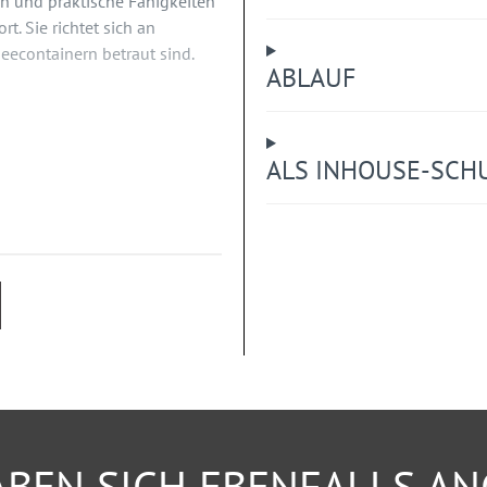
en und praktische Fähigkeiten
. Sie richtet sich an
eecontainern betraut sind.
ABLAUF
ALS INHOUSE-SCH
fsmittel zur
n
ung
BEN SICH EBENFALLS A