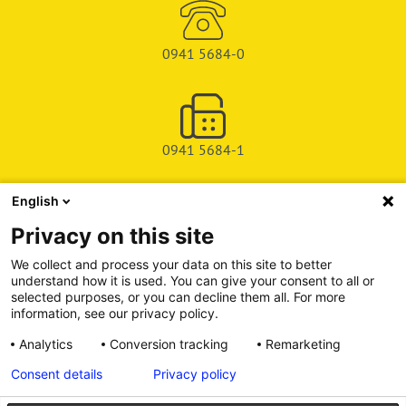
0941 5684-0
0941 5684-1
English
SHOP
Privacy on this site
SERVICE & SUPPORT
We collect and process your data on this site to better
understand how it is used. You can give your consent to all or
DEICHMAN-FUCHS VERLAG
selected purposes, or you can decline them all. For more
information, see our privacy policy.
INFORMATIONSPORTAL
Analytics
Conversion tracking
Remarketing
Consent details
Privacy policy
Alle Preise inkl. gesetzl. Mehrwertsteuer zzgl. Versandkosten, wenn