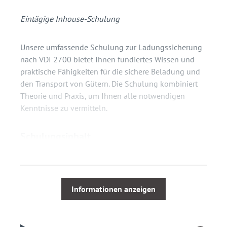
Eintägige Inhouse-Schulung
Unsere umfassende Schulung zur Ladungssicherung
nach VDI 2700 bietet Ihnen fundiertes Wissen und
praktische Fähigkeiten für die sichere Beladung und
den Transport von Gütern. Die Schulung kombiniert
Theorie und Praxis, um Ihnen alle notwendigen
Kenntnisse zu vermitteln.
Schulungsinhalt
Rechtliche Grundlagen der Ladungssicherung
Physikalische Grundlagen
Anforderungen an die zu beladenden Fahrzeuge
Informationen anzeigen
Arten der Ladungssicherung
Zurr- und weitere Hilfsmittel zur
Ladungssicherung