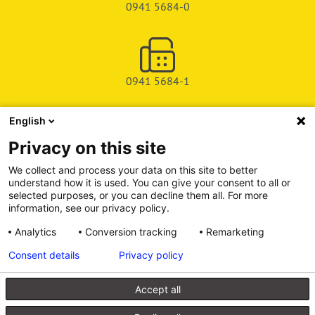
0941 5684-0
0941 5684-1
English
SHOP
Privacy on this site
SERVICE & SUPPORT
We collect and process your data on this site to better
understand how it is used. You can give your consent to all or
DEICHMAN-FUCHS VERLAG
selected purposes, or you can decline them all. For more
information, see our privacy policy.
INFORMATIONSPORTAL
Analytics
Conversion tracking
Remarketing
Consent details
Privacy policy
Alle Preise inkl. gesetzl. Mehrwertsteuer zzgl. Versandkosten, wenn
nicht anders angegeben.
Accept all
© 2026 Walhalla u. Praetoria Verlag GmbH & Co. KG