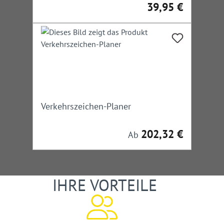
Straßenbau und -verkehr
39,95 €
Regulärer Preis:
Verkehrszeichen-Planer
202,32 €
Regulärer Preis:
Ab
IHRE VORTEILE