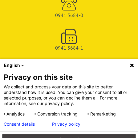
0941 5684-0
0941 5684-1
English
SHOP
Privacy on this site
SERVICE & SUPPORT
We collect and process your data on this site to better
understand how it is used. You can give your consent to all or
DEICHMAN-FUCHS VERLAG
selected purposes, or you can decline them all. For more
information, see our privacy policy.
INFORMATIONSPORTAL
Analytics
Conversion tracking
Remarketing
Consent details
Privacy policy
Alle Preise inkl. gesetzl. Mehrwertsteuer zzgl. Versandkosten, wenn
nicht anders angegeben.