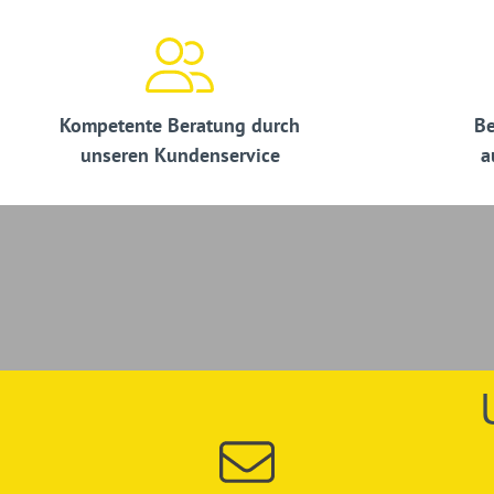
Arbeitsstellen im öffentlichen Verkehrsraum, Baustellenkoo
Planung/Ausschreibung betraute Architekten und Ingenieure
Führungskräfte von Gemeinden und Verbandsgemeinden
Kompetente Beratung durch
Be
Hinweis:
Ein Teilnehmer darf nicht angemeldeten Personen 
unseren Kundenservice
a
ermöglichen.
Irrtümer/Änderungen vorbehalten