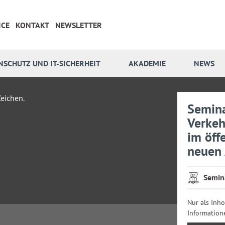
ICE
KONTAKT
NEWSLETTER
NSCHUTZ UND IT-SICHERHEIT
AKADEMIE
NEWS
Semina
Verkeh
im öff
neuen
Semin
Nur als Inh
Information