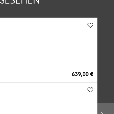
639,00 €
Regulärer Preis: