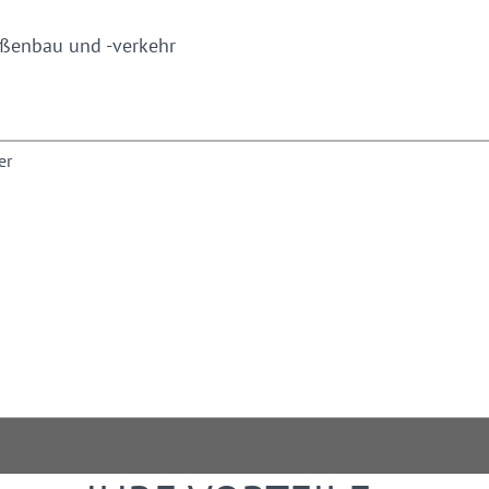
henpläne,
aßenbau und -verkehr
Arbeitsstelle
ren
rszeichen,
eferbedingungen
 auch zukünftig allen
29 VOB/C auszuschreiben,
en, um die aktuellen
er und Auftragnehmer für