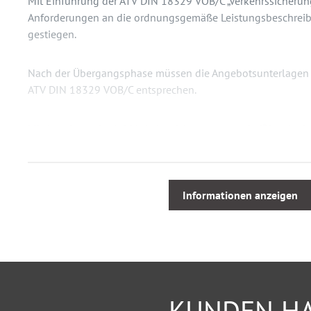
Mit Einführung der ATV DIN 18329 VOB/C „Verkehrssicherung
Anforderungen an die ordnungsgemäße Leistungsbeschreib
gestiegen.
Nach der Übergangsphase müssen die Angebotsunterlagen d
ATV DIN 18329 VOB/C entsprechen.
Mit Angaben wie „1,0 Verkehrssicherung pauschal“ ist ein G
Vertragsabwicklung ohne Streitigkeiten nicht mehr umsetzb
Themengebiet kommt seit jeher eine starke Bedeutung bei d
Arbeitsstellen im öffentlichen Verkehrsraum zu: der Verkeh
erfolgt nach den Bestimmungen der RSA 21.
Informationen anzeigen
Zukünftig gilt zunehmend: Nur dann, wenn Ausschreibungs
Bauvertragsrecht/ATV DIN 18329 und StVO, Straßenverkehr
ordnungsgemäß erstellt sind, kann die Vertragsabwicklung
Andernfalls drohen Nachträge und zusätzliche Forderungen
KUNDEN HA