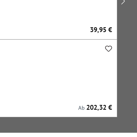
39,95 €
Regulärer Preis:
202,32 €
Regulärer Preis:
Ab