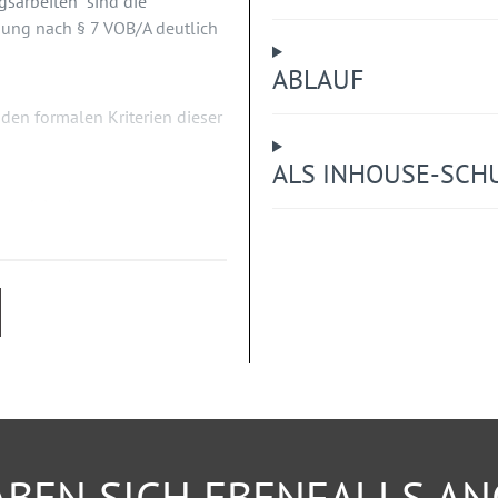
sarbeiten“ sind die
ung nach § 7 VOB/A deutlich
ABLAUF
en formalen Kriterien dieser
ALS INHOUSE-SCH
ewerk in der
ar. Einem zweiten
er Vergabe von Aufträgen für
rssicherung. Deren Planung
unterlagen nach
srecht/RSA 21
 VOB-konform erfolgen.
.
BEN SICH EBENFALLS A