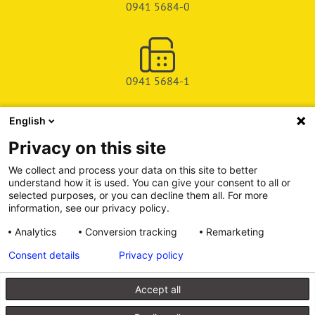
0941 5684-0
0941 5684-1
English
SHOP
Privacy on this site
SERVICE & SUPPORT
We collect and process your data on this site to better
understand how it is used. You can give your consent to all or
DEICHMAN-FUCHS VERLAG
selected purposes, or you can decline them all. For more
information, see our privacy policy.
INFORMATIONSPORTAL
Analytics
Conversion tracking
Remarketing
Consent details
Privacy policy
Alle Preise inkl. gesetzl. Mehrwertsteuer zzgl. Versandkosten, wenn
nicht anders angegeben.
Accept all
© 2026 Walhalla u. Praetoria Verlag GmbH & Co. KG