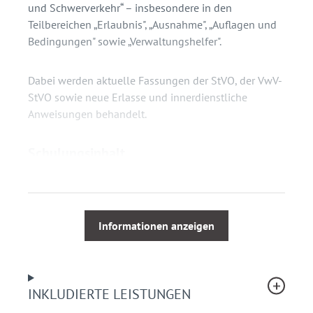
und Schwerverkehr“ – insbesondere in den
Teilbereichen „Erlaubnis", „Ausnahme", „Auflagen und
Bedingungen" sowie „Verwaltungshelfer".
Dabei werden aktuelle Fassungen der StVO, der VwV-
StVO sowie neue Erlasse und innerdienstliche
Anweisungen behandelt.
Schulungsinhalt
Erlaubnis (und Änderungen durch die VwV-StVO
2021)
Ausnahme (und Änderungen durch die VwV-StVO
Informationen anzeigen
2021)
Auflagen und Bedingungen (und Änderungen
durch die VwV-StVO 2021)
Verwaltungshelfer – Einstieg
INKLUDIERTE LEISTUNGEN