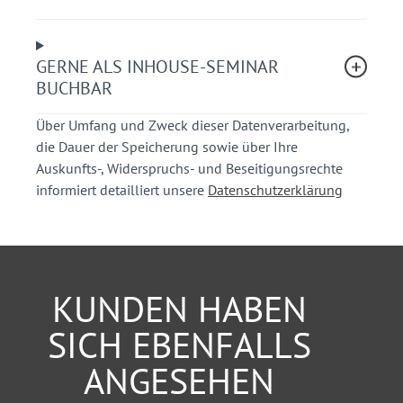
Wahl der passenden Leiter
Sicherer Umgang im Alltag
Prüfung, Schäden und Sperrung
GERNE ALS INHOUSE-SEMINAR
BUCHBAR
Ihr Nutzen
Über Umfang und Zweck dieser Datenverarbeitung,
die Dauer der Speicherung sowie über Ihre
kompakter Praxisimpuls
Auskunfts-, Widerspruchs- und Beseitigungsrechte
vertiefendes Wissen für die Umsetzung
informiert detailliert unsere
Datenschutzerklärung
Kompetenzen in Pflichten und
Schutzmaßnahmen
vermeiden typischer Fehler der betrieblichen
Praxis
KUNDEN HABEN
Teilnehmerkreis
SICH EBENFALLS
Arbeitgeber, Führungskräfte, Sicherheitsbeauftragte,
Fachkräfte für Arbeitssicherheit, Instandhaltung,
ANGESEHEN
Facility Management sowie Personen, die Leitern,