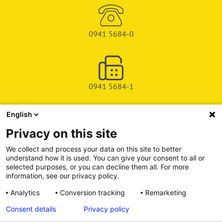
0941 5684-0
0941 5684-1
English
SHOP
Privacy on this site
SERVICE & SUPPORT
We collect and process your data on this site to better
understand how it is used. You can give your consent to all or
DEICHMAN-FUCHS VERLAG
selected purposes, or you can decline them all. For more
information, see our privacy policy.
INFORMATIONSPORTAL
Analytics
Conversion tracking
Remarketing
Consent details
Privacy policy
Alle Preise inkl. gesetzl. Mehrwertsteuer zzgl. Versandkosten, wenn