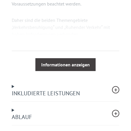
Voraussetzungen beachtet werden.
Daher sind die beiden Themengebiete
„Verkehrsberuhigung“ und „Ruhender Verkehr“ mit
hohen Anforderungen verbunden.
Der Teil „Ruhender Verkehr“ befasst sich mit allen
Möglichkeiten der Anordnung und Beschilderung mit
Park- und Haltverboten. Dazu zählen auch
Informationen anzeigen
Parkraumbewirtschaftungszonen, Haltverbotszonen,
Bewohnerparken, Carsharingstellplätze sowie die
richtigen Kombinationen mit Zusatzzeichen.
INKLUDIERTE LEISTUNGEN
Schulungsinhalt
Rechtsgrundlagen (StVO mit VwV-StVO)
ABLAUF
Richtige Beschilderung des ruhenden Verkehrs
(inklusive Carsharing)