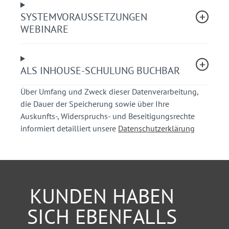
Richtige Anordnung von Zusatzzeichen
SYSTEMVORAUSSETZUNGEN
Parkraumbewirtschaftungszonen
WEBINARE
Haltverbotszonen
Ihr Nutzen
ALS INHOUSE-SCHULUNG BUCHBAR
Sie gewinnen Klarheit über die
Über Umfang und Zweck dieser Datenverarbeitung,
Anordnungsmöglichkeiten zur Regelung des
die Dauer der Speicherung sowie über Ihre
ruhenden Verkehrs.
Auskunfts-, Widerspruchs- und Beseitigungsrechte
Sie bekommen praxisorientierte, kompetente
informiert detailliert unsere
Datenschutzerklärung
Hinweise für die richtige Beschilderung und
Straßenausstattung.
Sie erhalten Kenntnisse aus einschlägiger
Rechtsprechung.
KUNDEN HABEN
Empfehlung
SICH EBENFALLS
Wir empfehlen die Teilnahme am zugehörigen
Webinar
„Verkehrsbehördliche Ausführung der StVO –