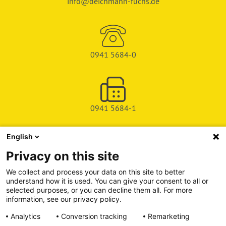
info@deichmann-fuchs.de
0941 5684-0
0941 5684-1
English
SHOP
Privacy on this site
SERVICE & SUPPORT
We collect and process your data on this site to better
understand how it is used. You can give your consent to all or
DEICHMAN-FUCHS VERLAG
selected purposes, or you can decline them all. For more
information, see our privacy policy.
INFORMATIONSPORTAL
Analytics
Conversion tracking
Remarketing