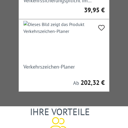
Verkehrssicherungspflicht im
Straßenbau und -verkehr
39,95 €
Regulärer Preis:
Verkehrszeichen-Planer
202,32 €
Regulärer Preis:
Ab
IHRE VORTEILE