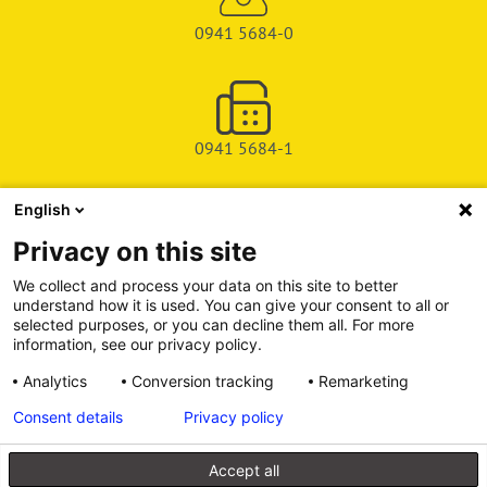
0941 5684-0
0941 5684-1
English
SHOP
Privacy on this site
SERVICE & SUPPORT
We collect and process your data on this site to better
understand how it is used. You can give your consent to all or
DEICHMAN-FUCHS VERLAG
selected purposes, or you can decline them all. For more
information, see our privacy policy.
INFORMATIONSPORTAL
Analytics
Conversion tracking
Remarketing
Consent details
Privacy policy
Alle Preise inkl. gesetzl. Mehrwertsteuer zzgl. Versandkosten, wenn
nicht anders angegeben.
Accept all
© 2026 Walhalla u. Praetoria Verlag GmbH & Co. KG