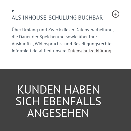
Klima und Gesundheit
Fahrbahnmarkierungen (Anordnung und
ALS INHOUSE-SCHULUNG BUCHBAR
Bedeutung)
Aktuelle Rechtsprechung zu verkehrsrechtlichen
Über Umfang und Zweck dieser Datenverarbeitung,
Anordnungen
die Dauer der Speicherung sowie über Ihre
Auskunfts-, Widerspruchs- und Beseitigungsrechte
Ihr Nutzen
informiert detailliert unsere
Datenschutzerklärung
Sie erlangen umfassende Kenntnisse zu
verkehrsrechtlichen Anordnungen.
Berufsanfänger erwerben fundiertes Wissen über
die rechtlichen Grundlagen und praktischen
KUNDEN HABEN
Anforderungen der Verkehrssicherungspflicht im
Straßenverkehr.
SICH EBENFALLS
Erfahrene Behördenmitarbeiter haben die
ANGESEHEN
Möglichkeit, ihr Wissen aufzufrischen.
Teilnehmerkreis