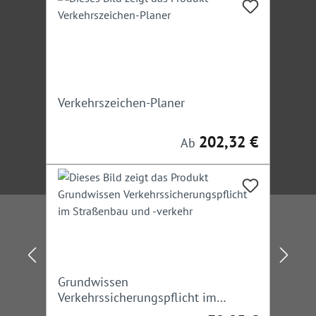
Joachim Zwirner
: Erster Polizeihauptkommissar a. D.,
ehemaliger Leiter des Referats Verkehr beim
Polizeipräsidium Karlsruhe und Sachverständiger für
Arbeitsstellensicherung
Irrtümer/Änderungen vorbehalten
Verkehrszeichen-Planer
202,32 €
Regulärer Preis:
Ab
Grundwissen
Verkehrssicherungspflicht im
Straßenbau und -verkehr