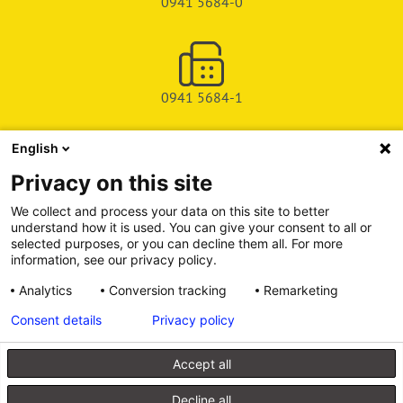
0941 5684-0
0941 5684-1
English
SHOP
Privacy on this site
SERVICE & SUPPORT
We collect and process your data on this site to better
understand how it is used. You can give your consent to all or
DEICHMAN-FUCHS VERLAG
selected purposes, or you can decline them all. For more
information, see our privacy policy.
INFORMATIONSPORTAL
Analytics
Conversion tracking
Remarketing
Consent details
Privacy policy
Alle Preise inkl. gesetzl. Mehrwertsteuer zzgl. Versandkosten, wenn
nicht anders angegeben.
Accept all
© 2026 Walhalla u. Praetoria Verlag GmbH & Co. KG
Decline all