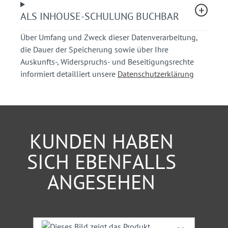
Umgang mit Fehlplanungen.
ALS INHOUSE-SCHULUNG BUCHBAR
Sie erhalten praxisorientierte und kompetente
Hinweise für die Umsetzung aktueller
Über Umfang und Zweck dieser Datenverarbeitung,
Vorschriften.
die Dauer der Speicherung sowie über Ihre
Sie erhalten Einblicke und Kenntnisse aus
Auskunfts-, Widerspruchs- und Beseitigungsrechte
einschlägiger Rechtsprechung.
informiert detailliert unsere
Datenschutzerklärung
Teilnehmerkreis
Mitarbeiter von Straßenverkehrsbehörden,
Straßenbaubehörden, Planungs- und Ingenieurbüros,
KUNDEN HABEN
Stadtverwaltung, Polizei
SICH EBENFALLS
Hinweis:
Ein Teilnehmer darf nicht angemeldeten
ANGESEHEN
Personen das Mitteilnehmen nicht ermöglichen.
Unser Experte
Produktgalerie überspringen