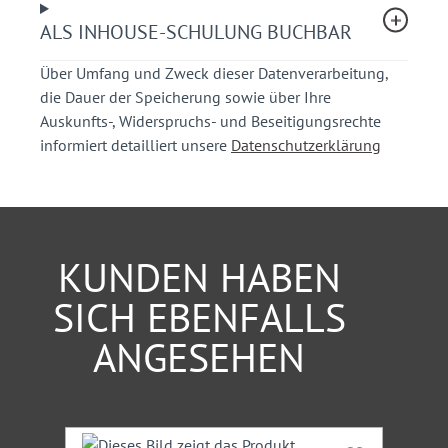
Anordnung der Maßnahmen, Nachbereitung und
Kontrolle der einzelnen Beschlüsse (Umsetzung)
ALS INHOUSE-SCHULUNG BUCHBAR
Über Umfang und Zweck dieser Datenverarbeitung,
Ihr Nutzen
die Dauer der Speicherung sowie über Ihre
Auskunfts-, Widerspruchs- und Beseitigungsrechte
Sie erhalten einen kompakten Überblick über die
informiert detailliert unsere
Datenschutzerklärung
Organisation und Durchführung einer
Verkehrsschau.
Sie bekommen praxisorientierte, kompetente
Hinweise für die richtige Durchführung einer
Verkehrsschau.
KUNDEN HABEN
Sie erlangen Kenntnisse aus einschlägiger
Rechtsprechung.
SICH EBENFALLS
ANGESEHEN
Teilnehmerkreis
Mitarbeiter von Straßenverkehrsbehörden,
Straßenbaubehörden, Planungs- und Ingenieurbüros,
Stadtverwaltung, Polizei
Produktgalerie überspringen