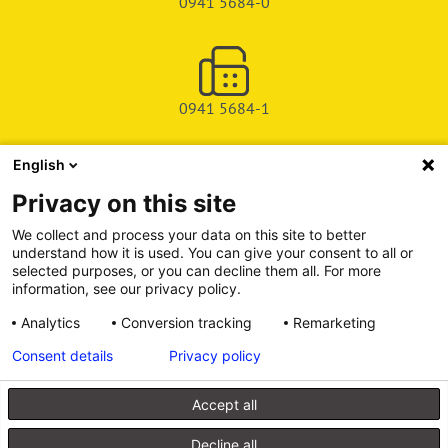
0941 5684-0
0941 5684-1
English
SHOP
Privacy on this site
SERVICE & SUPPORT
We collect and process your data on this site to better
understand how it is used. You can give your consent to all or
DEICHMAN-FUCHS VERLAG
selected purposes, or you can decline them all. For more
information, see our privacy policy.
INFORMATIONSPORTAL
Analytics
Conversion tracking
Remarketing
Consent details
Privacy policy
Alle Preise inkl. gesetzl. Mehrwertsteuer zzgl. Versandkosten, wenn
nicht anders angegeben.
Accept all
© 2026 Walhalla u. Praetoria Verlag GmbH & Co. KG
Decline all