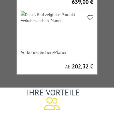
639,00 €
Regulärer Preis:
Verkehrszeichen-Planer
202,32 €
Regulärer Preis:
Ab
IHRE VORTEILE