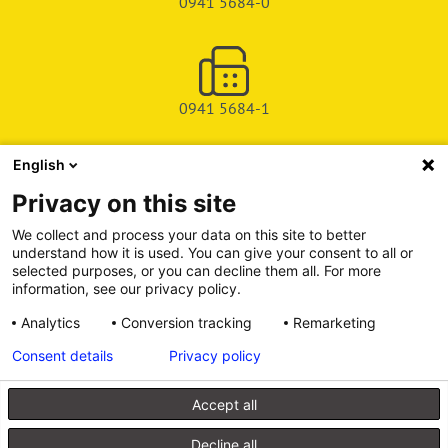
0941 5684-0
0941 5684-1
English
SHOP
Privacy on this site
SERVICE & SUPPORT
We collect and process your data on this site to better
understand how it is used. You can give your consent to all or
DEICHMAN-FUCHS VERLAG
selected purposes, or you can decline them all. For more
information, see our privacy policy.
INFORMATIONSPORTAL
Analytics
Conversion tracking
Remarketing
Consent details
Privacy policy
Alle Preise inkl. gesetzl. Mehrwertsteuer zzgl. Versandkosten, wenn
nicht anders angegeben.
Accept all
© 2026 Walhalla u. Praetoria Verlag GmbH & Co. KG
Decline all