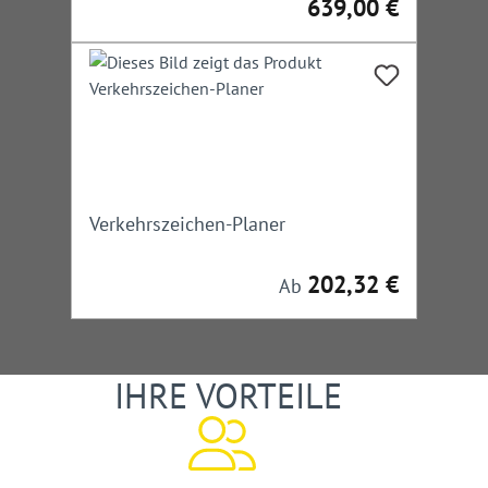
639,00 €
Regulärer Preis:
Verkehrszeichen-Planer
202,32 €
Regulärer Preis:
Ab
IHRE VORTEILE