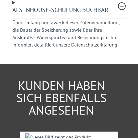
Anordnung der Maßnahmen, Nachbereitung und
Kontrolle der einzelnen Beschlüsse (Umsetzung)
ALS INHOUSE-SCHULUNG BUCHBAR
Über Umfang und Zweck dieser Datenverarbeitung,
Ihr Nutzen
die Dauer der Speicherung sowie über Ihre
Auskunfts-, Widerspruchs- und Beseitigungsrechte
Sie erhalten einen kompakten Überblick über die
informiert detailliert unsere
Datenschutzerklärung
Organisation und Durchführung einer
Verkehrsschau.
Sie bekommen praxisorientierte, kompetente
Hinweise für die richtige Durchführung einer
Verkehrsschau.
KUNDEN HABEN
Sie erlangen Kenntnisse aus einschlägiger
Rechtsprechung.
SICH EBENFALLS
ANGESEHEN
Teilnehmerkreis
Mitarbeiter von Straßenverkehrsbehörden,
Straßenbaubehörden, Planungs- und Ingenieurbüros,
Stadtverwaltung, Polizei
Produktgalerie überspringen