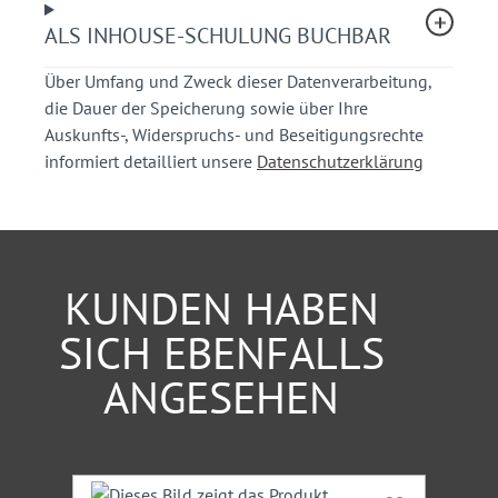
Anordnung der Maßnahmen, Nachbereitung und
Kontrolle der einzelnen Beschlüsse (Umsetzung)
ALS INHOUSE-SCHULUNG BUCHBAR
Über Umfang und Zweck dieser Datenverarbeitung,
Ihr Nutzen
die Dauer der Speicherung sowie über Ihre
Auskunfts-, Widerspruchs- und Beseitigungsrechte
Sie erhalten einen kompakten Überblick über die
informiert detailliert unsere
Datenschutzerklärung
Organisation und Durchführung einer
Verkehrsschau.
Sie bekommen praxisorientierte, kompetente
Hinweise für die richtige Durchführung einer
Verkehrsschau.
KUNDEN HABEN
Sie erlangen Kenntnisse aus einschlägiger
Rechtsprechung.
SICH EBENFALLS
ANGESEHEN
Teilnehmerkreis
Mitarbeiter von Straßenverkehrsbehörden,
Straßenbaubehörden, Planungs- und Ingenieurbüros,
Stadtverwaltung, Polizei
Produktgalerie überspringen