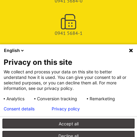
0941 5684-0
0941 5684-1
English
SHOP
Privacy on this site
SERVICE & SUPPORT
We collect and process your data on this site to better
understand how it is used. You can give your consent to all or
DEICHMAN-FUCHS VERLAG
selected purposes, or you can decline them all. For more
information, see our privacy policy.
INFORMATIONSPORTAL
Analytics
Conversion tracking
Remarketing
Consent details
Privacy policy
Alle Preise inkl. gesetzl. Mehrwertsteuer zzgl. Versandkosten, wenn
nicht anders angegeben.
Accept all
© 2026 Walhalla u. Praetoria Verlag GmbH & Co. KG
Decline all