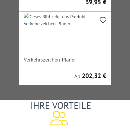
39,95 €
Regulärer Preis:
Verkehrszeichen-Planer
202,32 €
Regulärer Preis:
Ab
IHRE VORTEILE