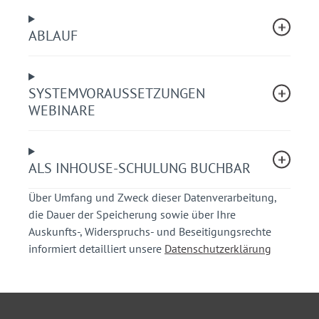
Modul 4
ABLAUF
Schulungsinhalt
Vorstellung von regel-, sonder- und
SYSTEMVORAUSSETZUNGEN
anlassbezogenen Verkehrsschauen mit
WEBINARE
Beispielen aus der Praxis
Ihr Nutzen
ALS INHOUSE-SCHULUNG BUCHBAR
Sie erkennen den Nutzen verschiedener
Über Umfang und Zweck dieser Datenverarbeitung,
Verkehrsschau-Arten.
die Dauer der Speicherung sowie über Ihre
Sie lernen, das passende Instrument für Ihre
Auskunfts-, Widerspruchs- und Beseitigungsrechte
Aufgaben auszuwählen.
informiert detailliert unsere
Datenschutzerklärung
Teilnehmerkreis
Mitarbeiter in Planungsämtern, Polizei und