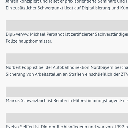
Jahren konzipiert und leitet er praxisorientierte Seminare un
Ein zusätzlicher Schwerpunkt liegt auf Digitalisierung und Küns
Dipl.-Verww. Michael Perbandt ist zertifizierter Sachverständ
Polizeihauptkommissar.
Norbert Popp ist bei der Autobahndirektion Nordbayern beschäf
Sicherung von Arbeitsstellen an Straßen einschließlich der 
Marcus Schwarzbach ist Berater in Mitbestimmungsfragen. Er ist
Evelyn Seiffert ist Diplom-Rechtspflegerin und war von 1992 bi