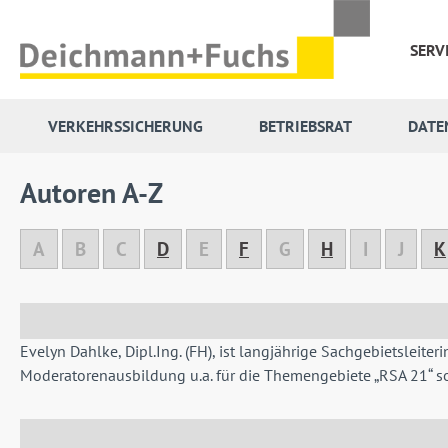
 Hauptinhalt springen
Zur Suche springen
Zur Hauptnavigation springen
SERV
VERKEHRSSICHERUNG
BETRIEBSRAT
DATE
Autoren A-Z
A
B
C
D
E
F
G
H
I
J
K
Evelyn Dahlke, Dipl.Ing. (FH), ist langjährige Sachgebietslei
Moderatorenausbildung u.a. für die Themengebiete „RSA 21“ so