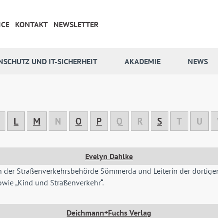
ICE
KONTAKT
NEWSLETTER
NSCHUTZ UND IT-SICHERHEIT
AKADEMIE
NEWS
L
M
N
O
P
Q
R
S
T
U
Evelyn Dahlke
terin der Straßenverkehrsbehörde Sömmerda und Leiterin der dortig
wie „Kind und Straßenverkehr“.
Deichmann+Fuchs Verlag