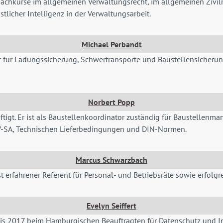
d Fachkurse im allgemeinen Verwaltungsrecht, im allgemeinen Zivi
tlicher Intelligenz in der Verwaltungsarbeit.
Michael Perbandt
iger für Ladungssicherung, Schwertransporte und Baustellensicheru
Norbert Popp
tigt. Er ist als Baustellenkoordinator zuständig für Baustellenma
ZTV-SA, Technischen Lieferbedingungen und DIN-Normen.
Marcus Schwarzbach
 erfahrener Referent für Personal- und Betriebsräte sowie erfolgr
Evelyn Seiffert
s 2017 beim Hamburgischen Beauftragten für Datenschutz und Inform