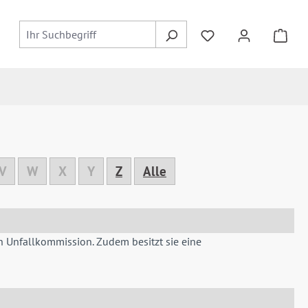
Du hast 0 Produkte
V
W
X
Y
Z
Alle
en Unfallkommission. Zudem besitzt sie eine