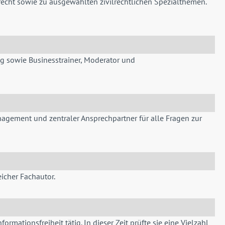
lrecht sowie zu ausgewählten zivilrechtlichen Spezialthemen.
ng sowie Businesstrainer, Moderator und
nagement und zentraler Ansprechpartner für alle Fragen zur
eicher Fachautor.
ationsfreiheit tätig. In dieser Zeit prüfte sie eine Vielzahl