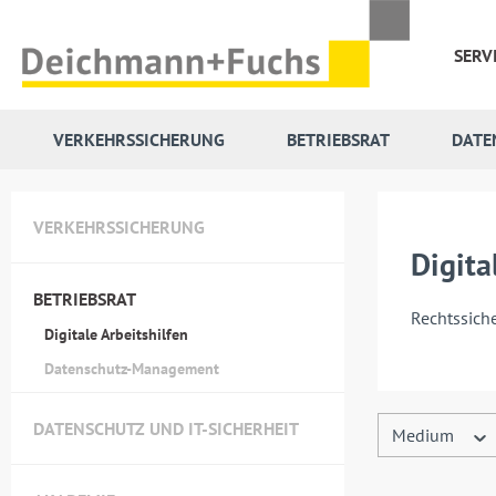
 Hauptinhalt springen
Zur Suche springen
Zur Hauptnavigation springen
SERV
VERKEHRSSICHERUNG
BETRIEBSRAT
DATE
VERKEHRSSICHERUNG
Digita
BETRIEBSRAT
Rechtssich
Digitale Arbeitshilfen
Datenschutz-Management
DATENSCHUTZ UND IT-SICHERHEIT
Medium