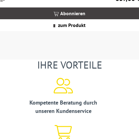
nkl.
MwSt.
Abonnieren
zgl.
Versandkosten
zum Produkt
IHRE VORTEILE
Kompetente Beratung durch
unseren Kundenservice