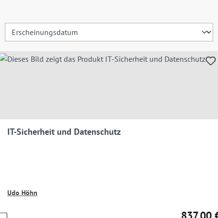
IT-Sicherheit und Datenschutz
Udo Höhn
837,00 
Preise
Regulärer 