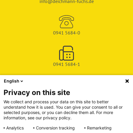
info@deichmann-fuchs.de
0941 5684-0
0941 5684-1
English
SHOP
Privacy on this site
SERVICE & SUPPORT
We collect and process your data on this site to better
understand how it is used. You can give your consent to all or
DEICHMAN-FUCHS VERLAG
selected purposes, or you can decline them all. For more
information, see our privacy policy.
INFORMATIONSPORTAL
Analytics
Conversion tracking
Remarketing