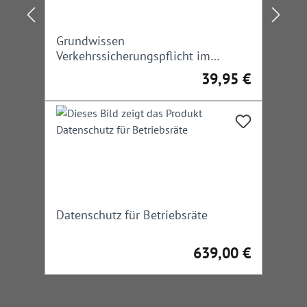
Grundwissen
Verkehrssicherungspflicht im
Straßenbau und -verkehr
39,95 €
Regulärer Preis:
Datenschutz für Betriebsräte
639,00 €
Regulärer Preis: