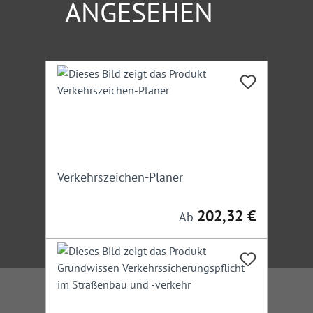
ANGESEHEN
Produktgalerie überspringen
Verkehrszeichen-Planer
202,32 €
Regulärer Preis:
Ab