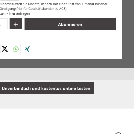
 Mindestlaufzeit 12 Monate, danach mit einer Frist von 1 Monat kündbar.
ndigungsfrist für Geschäftskunden (s. AGB)
nzen –
hier anfragen
 Anzahl: Gib den gewünschten Wert ein oder
Abonnieren
Unverbindlich und kostenlos online testen