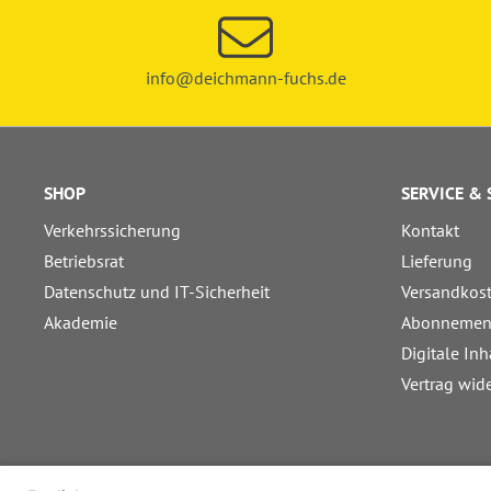
info@deichmann-fuchs.de
SHOP
SERVICE &
Verkehrssicherung
Kontakt
Betriebsrat
Lieferung
Datenschutz und IT-Sicherheit
Versandkos
Akademie
Abonnemen
Digitale Inh
Vertrag wid