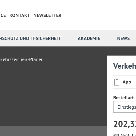
ICE
KONTAKT
NEWSLETTER
NSCHUTZ UND IT-SICHERHEIT
AKADEMIE
NEWS
Verkeh
App
Bestellart
202,3
inkl. MwSt.,
Di