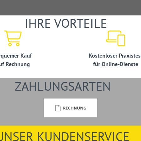
IHRE VORTEILE
ssicherheit
quemer Kauf
Kostenloser Praxistes
uf Rechnung
für Online-Dienste
hrszeichenplänen gemäß RSA
sicherung von Gefahr- und
ZAHLUNGSARTEN
nd kürzerer Dauer
gen/Umleitungen
UNSER KUNDENSERVICE