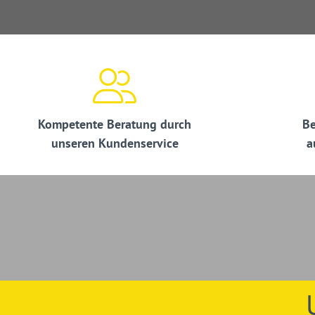
1 Lizenz (weitere Lizenzen auf Anfrage)
Voller Funktionsumfang
Mit Autobahn
Keine Limitierung
1 Handbuch
Arbeitsstellensicherung aktuell
50 % Rabatt auf eine Schulung im Bereich
Verkehr
Kompetente Beratung durch
Be
Ihr Nutzen mit dem Verkehrszeichen-Planer
unseren Kundenservice
a
Unkompliziertes, praxisgerechtes Erstellen von Verke
21, sowie von Anordnungen und Stücklisten für die Ab
Arbeitsstellen an Straßen
Verkehrszeichenpläne für Arbeitsstellen von längerer u
Hervorragende Eignung bei großräumigen Absperrun