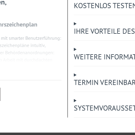
n,
KOSTENLOS TESTE
hrszeichenplan
IHRE VORTEILE D
 mit smarter Benutzerführung:
zeichenpläne intuitiv,
 oder Behördenanordnungen:
WEITERE INFORMA
en Arbeit mit durchdachten
is.
TERMIN VEREINBA
fiziente und professionelle
SYSTEMVORAUSSE
 Überblick
owser und greifen Sie