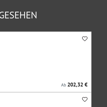
NGESEHEN
202,32 €
Regulärer Preis:
Ab