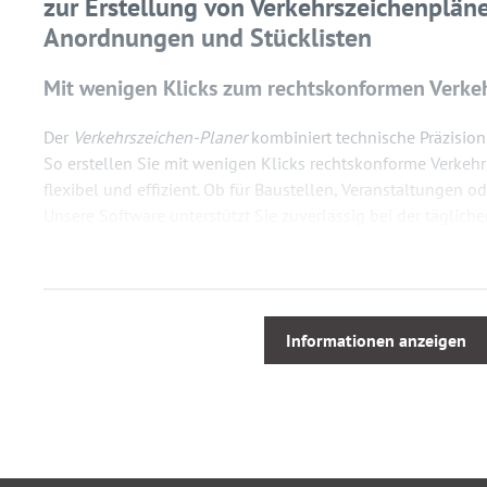
zur Erstellung von Verkehrszeichenpläne
Anordnungen und Stücklisten
Mit wenigen Klicks zum rechtskonformen Verke
Der
Verkehrszeichen-Planer
kombiniert technische Präzision
So erstellen Sie mit wenigen Klicks rechtskonforme Verkehrs
flexibel und effizient. Ob für Baustellen, Veranstaltungen
Unsere Software unterstützt Sie zuverlässig bei der täglich
Funktionen, einfacher Bedienung und maximaler Zeitersparn
Der Verkehrszeichen-Planer
bietet alles, was Sie für eine ef
Verkehrszeichenplanung brauchen.
Informationen anzeigen
Alle Funktionen des Verkehrszeichen-Planers im
Browserbasiert, flexibel und intuitiv:
Keine Installation notwendig: Arbeiten Sie direkt im Br