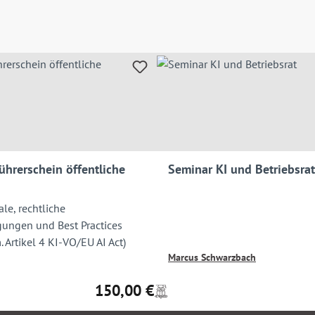
ührerschein öffentliche
Seminar KI und Betriebsrat
le, rechtliche
ngen und Best Practices
 Artikel 4 KI-VO/EU AI Act)
Marcus Schwarzbach
150,00 €
Preise
Regulärer Preis:
inkl.