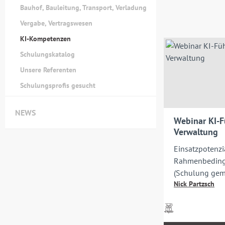
Bauhof, Bauleitung, Transport, Verladung
Vergabe, Vertragswesen
KI-Kompetenzen
Schulungskatalog
Unsere Referenten
Schulungsprofis gesucht
NEWS
Webinar KI-F
Verwaltung
Einsatzpotenzia
Rahmenbedingu
(Schulung gem.
Nick Partzsch
Preise
inkl.