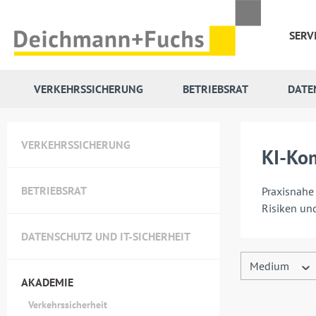
 Hauptinhalt springen
Zur Suche springen
Zur Hauptnavigation springen
SERV
VERKEHRSSICHERUNG
BETRIEBSRAT
DATE
VERKEHRSSICHERUNG
KI-Kom
BETRIEBSRAT
Praxisnahe 
Risiken und
DATENSCHUTZ UND IT-SICHERHEIT
Medium
AKADEMIE
Verkehrssicherheit