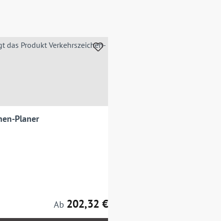
hen-Planer
202,32 €
Regulärer Preis:
Ab