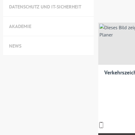
DATENSCHUTZ UND IT-SICHERHEIT
AKADEMIE
NEWS
Verkehrszeic
Preise
inkl.