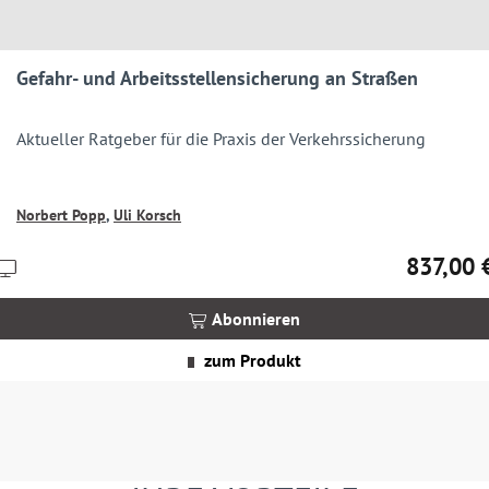
Gefahr- und Arbeitsstellensicherung an Straßen
Aktueller Ratgeber für die Praxis der Verkehrssicherung
Norbert Popp
,
Uli Korsch
837,00 
Preise
Regulärer 
nkl.
MwSt.
Abonnieren
zgl.
Versandkosten
zum Produkt