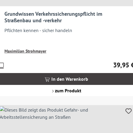
Grundwissen Verkehrssicherungspflicht im
Straßenbau und -verkehr
Pflichten kennen - sicher handeln
Maximilian Strohmayer
39,95 
Preise
Regulärer
nkl.
MwSt.
In den Warenkorb
zgl.
Versandkosten
zum Produkt