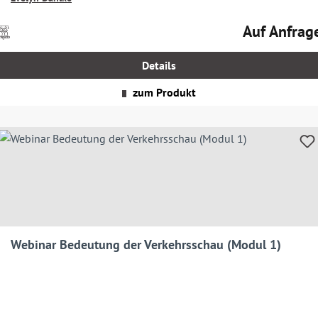
Auf Anfrag
Preise
Regulärer Prei
nkl.
MwSt.
Details
zgl.
Versandkosten
zum Produkt
Webinar Bedeutung der Verkehrsschau (Modul 1)