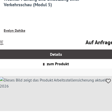
Verkehrsschau (Modul 5)
Evelyn Dahlke
Auf Anfrag
Preise
Regulärer Prei
nkl.
MwSt.
Details
zgl.
Versandkosten
zum Produkt