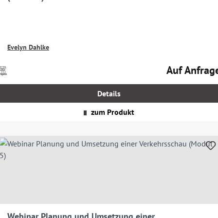
Evelyn Dahlke
Auf Anfrag
Preise
Regulärer Prei
nkl.
MwSt.
Details
zgl.
Versandkosten
zum Produkt
Webinar Planung und Umsetzung einer