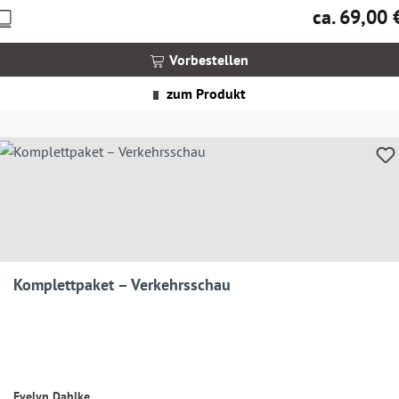
ca. 69,00 
Preise
Regulärer Pre
nkl.
MwSt.
Vorbestellen
zgl.
Versandkosten
zum Produkt
Komplettpaket – Verkehrsschau
Evelyn Dahlke