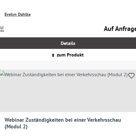
Evelyn Dahlke
Auf Anfrag
Preise
Regulärer Prei
nkl.
MwSt.
Details
zgl.
Versandkosten
zum Produkt
Webinar Zuständigkeiten bei einer Verkehrsschau
(Modul 2)