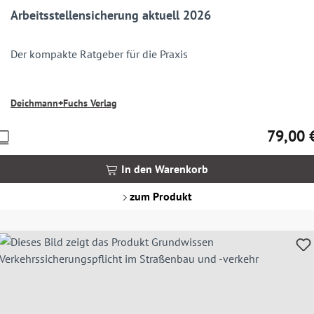
Arbeitsstellensicherung aktuell 2026
Der kompakte Ratgeber für die Praxis
Deichmann+Fuchs Verlag
79,00 
Preise
Regulärer
nkl.
MwSt.
In den Warenkorb
zgl.
Versandkosten
zum Produkt