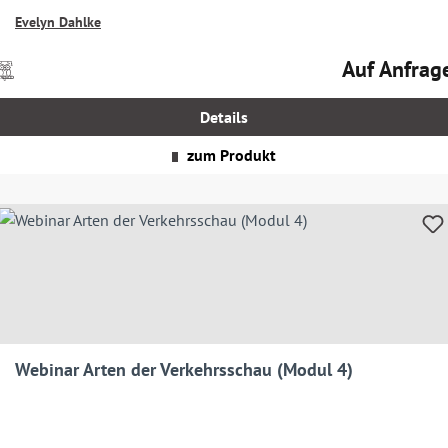
Evelyn Dahlke
Auf Anfrag
Preise
Regulärer Prei
nkl.
MwSt.
Details
zgl.
Versandkosten
zum Produkt
Webinar Arten der Verkehrsschau (Modul 4)