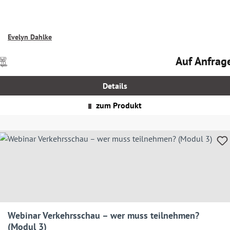
Evelyn Dahlke
Auf Anfrag
Preise
Regulärer Prei
nkl.
MwSt.
Details
zgl.
Versandkosten
zum Produkt
Webinar Verkehrsschau – wer muss teilnehmen?
(Modul 3)