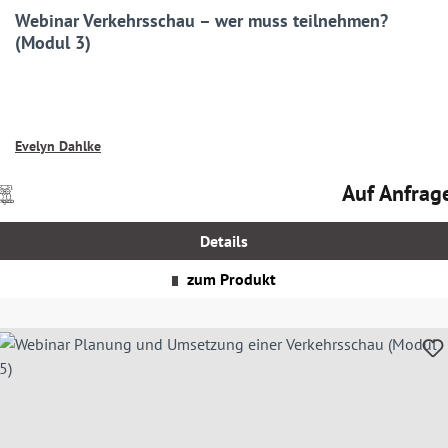
Webinar Verkehrsschau – wer muss teilnehmen?
(Modul 3)
Evelyn Dahlke
Auf Anfrag
Preise
Regulärer Prei
nkl.
MwSt.
Details
zgl.
Versandkosten
zum Produkt