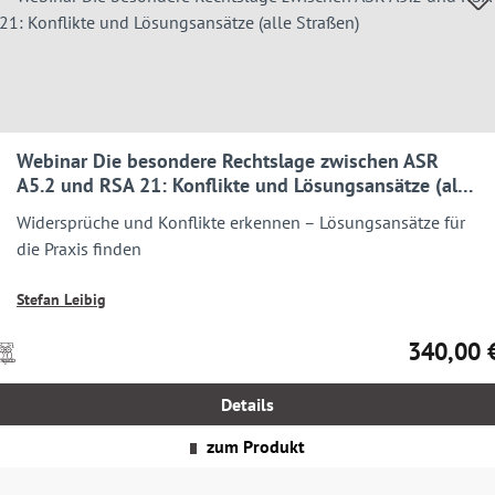
Webinar Die besondere Rechtslage zwischen ASR
A5.2 und RSA 21: Konflikte und Lösungsansätze (alle
Straßen)
Widersprüche und Konflikte erkennen – Lösungsansätze für
die Praxis finden
Stefan Leibig
340,00 
Preise
Regulärer 
nkl.
MwSt.
Details
zgl.
Versandkosten
zum Produkt