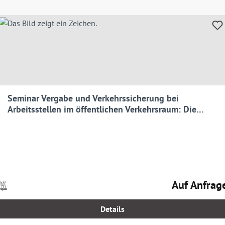
Seminar Vergabe und Verkehrssicherung bei
Arbeitsstellen im öffentlichen Verkehrsraum: Die
neuen Anforderungen
Auf Anfrag
Preise
Regulärer Prei
nkl.
MwSt.
Details
zgl.