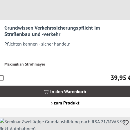
Grundwissen Verkehrssicherungspflicht im
Straßenbau und -verkehr
Pflichten kennen - sicher handeln
Maximilian Strohmayer
39,95 
Preise
Regulärer
nkl.
MwSt.
In den Warenkorb
zgl.
Versandkosten
zum Produkt