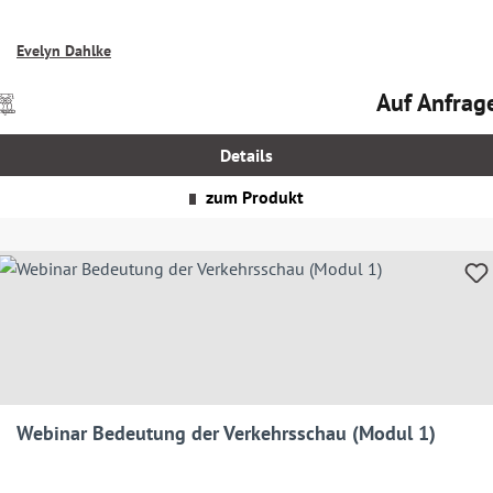
Evelyn Dahlke
Auf Anfrag
Preise
Regulärer Prei
nkl.
MwSt.
Details
zgl.
Versandkosten
zum Produkt
Webinar Bedeutung der Verkehrsschau (Modul 1)