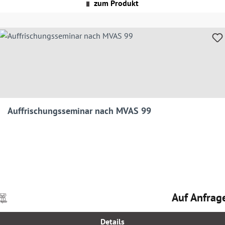
Versandkosten
zum Produkt
Auffrischungsseminar nach MVAS 99
Auf Anfrag
Preise
Regulärer Prei
nkl.
MwSt.
Details