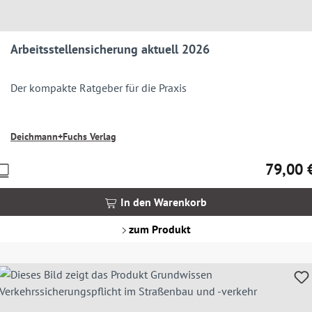
Arbeitsstellensicherung aktuell 2026
Der kompakte Ratgeber für die Praxis
Deichmann+Fuchs Verlag
79,00 
Preise
Regulärer
nkl.
MwSt.
In den Warenkorb
zgl.
Versandkosten
zum Produkt