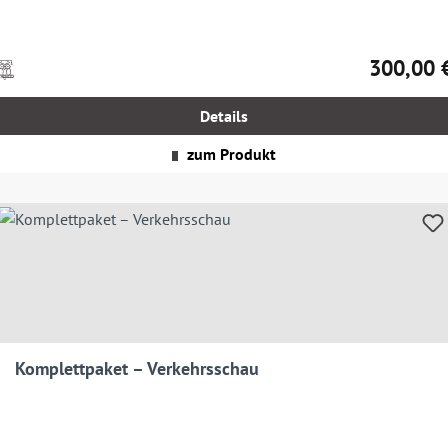
300,00 
Preise
Regulärer 
nkl.
MwSt.
Details
zgl.
Versandkosten
zum Produkt
Komplettpaket – Verkehrsschau