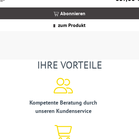
nkl.
MwSt.
Abonnieren
zgl.
Versandkosten
zum Produkt
IHRE VORTEILE
Kompetente Beratung durch
unseren Kundenservice