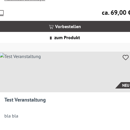
ca. 69,00 
Preise
Regulärer Pre
nkl.
MwSt.
Vorbestellen
zgl.
Versandkosten
zum Produkt
NEU
Test Veranstaltung
bla bla