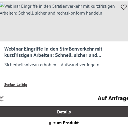
Webinar Eingriffe in den Straßenverkehr mit
kurzfristigen Arbeiten: Schnell, sicher und
rechtskonform handeln
Sicherheitsniveau erhöhen – Aufwand verringern
Stefan Leibig
Auf Anfrag
Preise
Regulärer Prei
nkl.
MwSt.
Details
zgl.
Versandkosten
zum Produkt