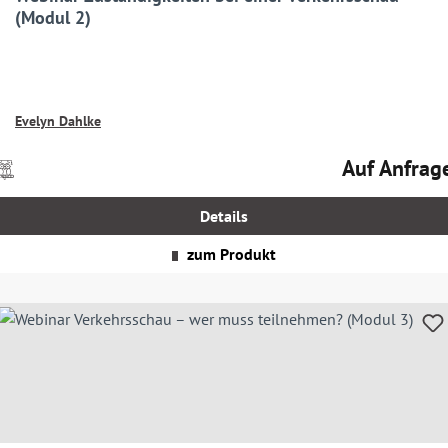
(Modul 2)
Evelyn Dahlke
Auf Anfrag
Preise
Regulärer Prei
nkl.
MwSt.
Details
zgl.
Versandkosten
zum Produkt