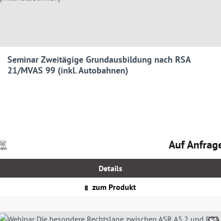
Seminar Zweitägige Grundausbildung nach RSA
21/MVAS 99 (inkl. Autobahnen)
Auf Anfrag
Preise
Regulärer Prei
nkl.
MwSt.
Details
zgl.
Versandkosten
zum Produkt