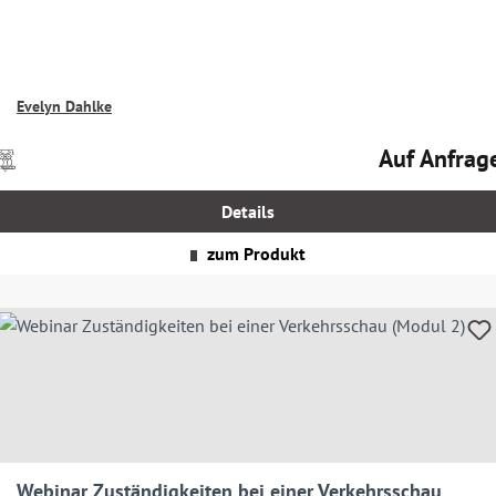
Evelyn Dahlke
Auf Anfrag
Preise
Regulärer Prei
nkl.
MwSt.
Details
zgl.
Versandkosten
zum Produkt
Webinar Zuständigkeiten bei einer Verkehrsschau