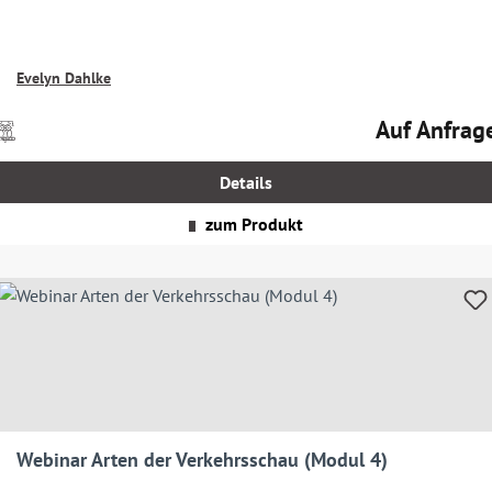
Evelyn Dahlke
Auf Anfrag
Preise
Regulärer Prei
nkl.
MwSt.
Details
zgl.
Versandkosten
zum Produkt
Webinar Arten der Verkehrsschau (Modul 4)