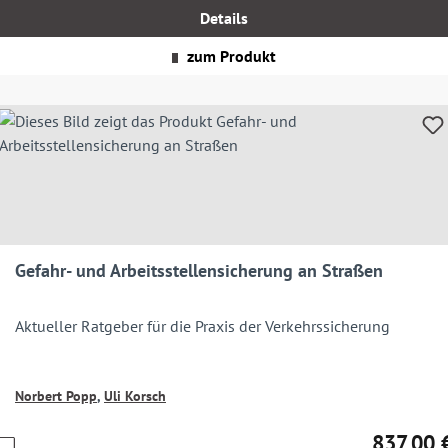
MwSt.
Details
zgl.
Versandkosten
zum Produkt
Gefahr- und Arbeitsstellensicherung an Straßen
Aktueller Ratgeber für die Praxis der Verkehrssicherung
Norbert Popp
,
Uli Korsch
837,00 
Preise
Regulärer 