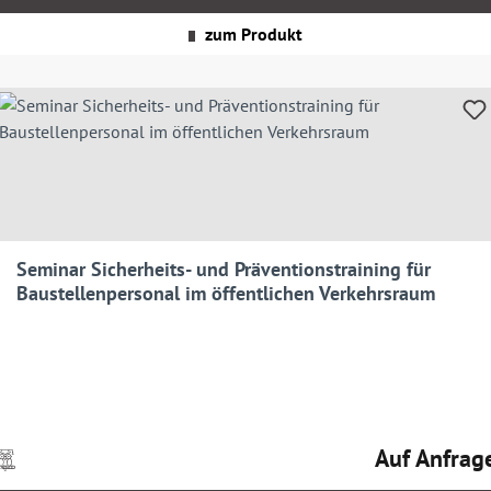
zgl.
Versandkosten
zum Produkt
Seminar Sicherheits- und Präventionstraining für
Baustellenpersonal im öffentlichen Verkehrsraum
Auf Anfrag
Preise
Regulärer Prei
nkl.