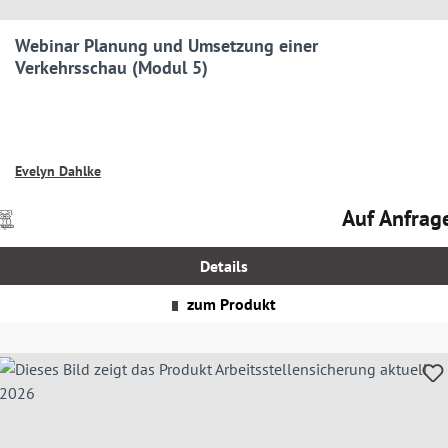
Webinar Planung und Umsetzung einer
Verkehrsschau (Modul 5)
Evelyn Dahlke
Auf Anfrag
Preise
Regulärer Prei
nkl.
MwSt.
Details
zgl.
Versandkosten
zum Produkt